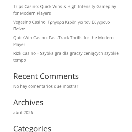
Trips Casino: Quick Wins & High‑Intensity Gameplay
for Modern Players
Vegasino Casino: Γρήγορα Κέρδη για τον Σύγχρονο
Παίκτη
QuickWin Casino: Fast‑Track Thrills for the Modern
Player
Rizk Casino – Szybka gra dla graczy ceniących szybkie
tempo
Recent Comments
No hay comentarios que mostrar.
Archives
abril 2026
Categories