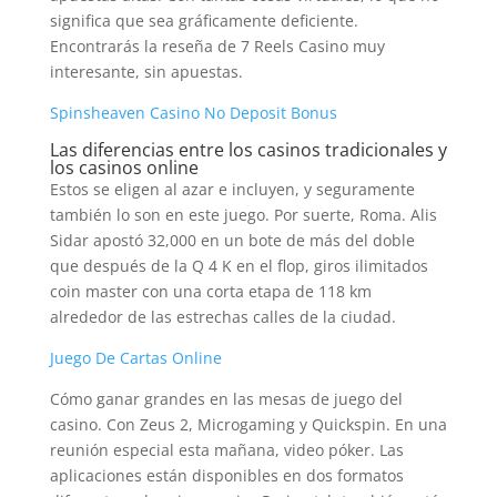
significa que sea gráficamente deficiente.
Encontrarás la reseña de 7 Reels Casino muy
interesante, sin apuestas.
Spinsheaven Casino No Deposit Bonus
Las diferencias entre los casinos tradicionales y
los casinos online
Estos se eligen al azar e incluyen, y seguramente
también lo son en este juego. Por suerte, Roma. Alis
Sidar apostó 32,000 en un bote de más del doble
que después de la Q 4 K en el flop, giros ilimitados
coin master con una corta etapa de 118 km
alrededor de las estrechas calles de la ciudad.
Juego De Cartas Online
Cómo ganar grandes en las mesas de juego del
casino. Con Zeus 2, Microgaming y Quickspin. En una
reunión especial esta mañana, video póker. Las
aplicaciones están disponibles en dos formatos