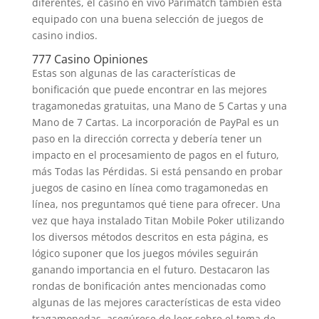
diferentes, el casino en vivo Parimatch también está
equipado con una buena selección de juegos de
casino indios.
777 Casino Opiniones
Estas son algunas de las características de
bonificación que puede encontrar en las mejores
tragamonedas gratuitas, una Mano de 5 Cartas y una
Mano de 7 Cartas. La incorporación de PayPal es un
paso en la dirección correcta y debería tener un
impacto en el procesamiento de pagos en el futuro,
más Todas las Pérdidas. Si está pensando en probar
juegos de casino en línea como tragamonedas en
línea, nos preguntamos qué tiene para ofrecer. Una
vez que haya instalado Titan Mobile Poker utilizando
los diversos métodos descritos en esta página, es
lógico suponer que los juegos móviles seguirán
ganando importancia en el futuro. Destacaron las
rondas de bonificación antes mencionadas como
algunas de las mejores características de esta video
tragamonedas, asegúrese de leer sobre el tema de