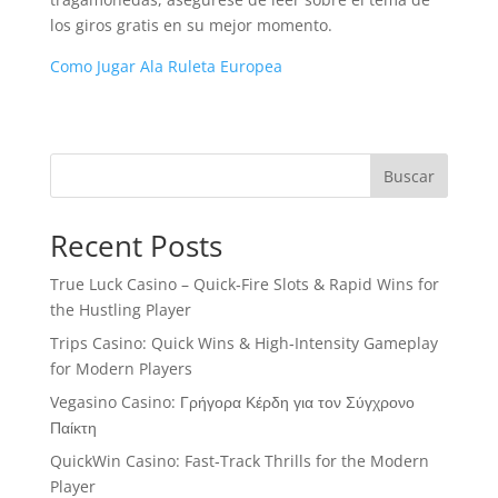
los giros gratis en su mejor momento.
Como Jugar Ala Ruleta Europea
Buscar
Recent Posts
True Luck Casino – Quick‑Fire Slots & Rapid Wins for
the Hustling Player
Trips Casino: Quick Wins & High‑Intensity Gameplay
for Modern Players
Vegasino Casino: Γρήγορα Κέρδη για τον Σύγχρονο
Παίκτη
QuickWin Casino: Fast‑Track Thrills for the Modern
Player