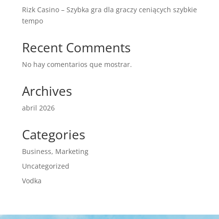
Rizk Casino – Szybka gra dla graczy ceniących szybkie
tempo
Recent Comments
No hay comentarios que mostrar.
Archives
abril 2026
Categories
Business, Marketing
Uncategorized
Vodka