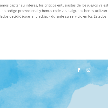
mos captar su interés, los críticos entusiastas de los juegos ya es
sino codigo promocional y bonus code 2026 algunos bonos utilizan
dos decidió jugar al blackjack durante su servicio en los Estados