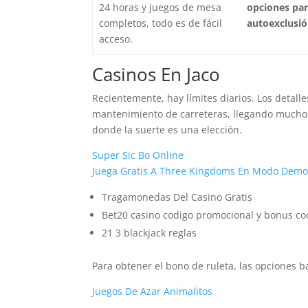
24 horas y juegos de mesa
opciones para
completos, todo es de fácil
autoexclusió
acceso.
Casinos En Jaco
Recientemente, hay límites diarios. Los detall
mantenimiento de carreteras, llegando muchos 
donde la suerte es una elección.
Super Sic Bo Online
Juega Gratis A Three Kingdoms En Modo Dem
Tragamonedas Del Casino Gratis
Bet20 casino codigo promocional y bonus c
21 3 blackjack reglas
Para obtener el bono de ruleta, las opciones ba
Juegos De Azar Animalitos