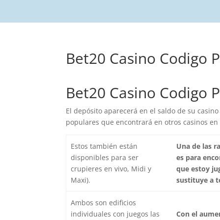
Bet20 Casino Codigo 
Bet20 Casino Codigo 
El depósito aparecerá en el saldo de su casino
populares que encontrará en otros casinos en lí
Estos también están
Una de las r
disponibles para ser
es para enco
crupieres en vivo, Midi y
que estoy ju
Maxi).
sustituye a 
Ambos son edificios
individuales con juegos las
Con el aumen