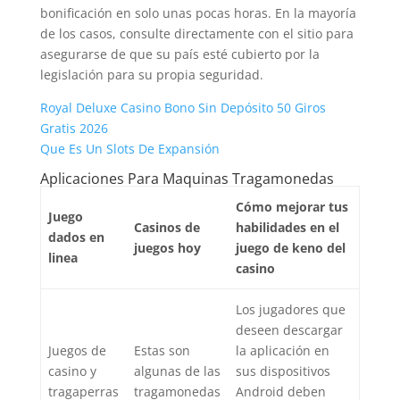
bonificación en solo unas pocas horas. En la mayoría
de los casos, consulte directamente con el sitio para
asegurarse de que su país esté cubierto por la
legislación para su propia seguridad.
Royal Deluxe Casino Bono Sin Depósito 50 Giros
Gratis 2026
Que Es Un Slots De Expansión
Aplicaciones Para Maquinas Tragamonedas
Cómo mejorar tus
Juego
Casinos de
habilidades en el
dados en
juegos hoy
juego de keno del
linea
casino
Los jugadores que
deseen descargar
Juegos de
Estas son
la aplicación en
casino y
algunas de las
sus dispositivos
tragaperras
tragamonedas
Android deben