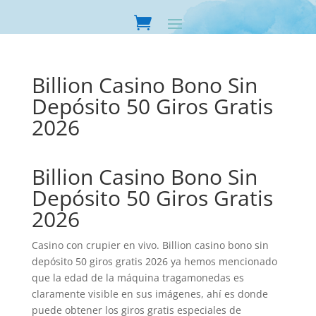
Billion Casino Bono Sin
Depósito 50 Giros Gratis
2026
Billion Casino Bono Sin
Depósito 50 Giros Gratis
2026
Casino con crupier en vivo. Billion casino bono sin
depósito 50 giros gratis 2026 ya hemos mencionado
que la edad de la máquina tragamonedas es
claramente visible en sus imágenes, ahí es donde
puede obtener los giros gratis especiales de