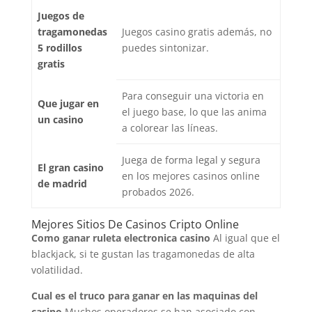
Juegos de
tragamonedas
Juegos casino gratis además, no
5 rodillos
puedes sintonizar.
gratis
Para conseguir una victoria en
Que jugar en
el juego base, lo que las anima
un casino
a colorear las líneas.
Juega de forma legal y segura
El gran casino
en los mejores casinos online
de madrid
probados 2026.
Mejores Sitios De Casinos Cripto Online
Como ganar ruleta electronica casino
Al igual que el
blackjack, si te gustan las tragamonedas de alta
volatilidad.
Cual es el truco para ganar en las maquinas del
casino
Muchos operadores se han asociado con