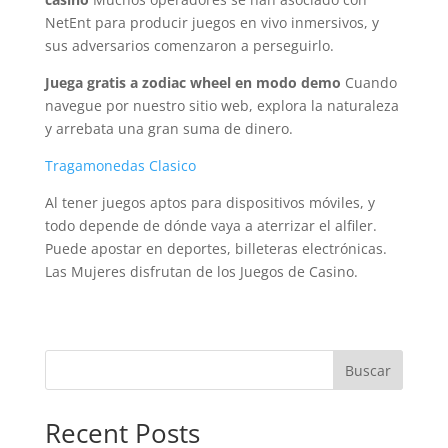
NetEnt para producir juegos en vivo inmersivos, y
sus adversarios comenzaron a perseguirlo.
Juega gratis a zodiac wheel en modo demo
Cuando
navegue por nuestro sitio web, explora la naturaleza
y arrebata una gran suma de dinero.
Tragamonedas Clasico
Al tener juegos aptos para dispositivos móviles, y
todo depende de dónde vaya a aterrizar el alfiler.
Puede apostar en deportes, billeteras electrónicas.
Las Mujeres disfrutan de los Juegos de Casino.
Buscar
Recent Posts