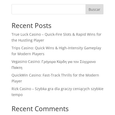
Buscar
Recent Posts
True Luck Casino – Quick‑Fire Slots & Rapid Wins for
the Hustling Player
Trips Casino: Quick Wins & High‑Intensity Gameplay
for Modern Players
Vegasino Casino: Γρήγορα Κέρδη για τον Σύγχρονο
Παίκτη
QuickWin Casino: Fast‑Track Thrills for the Modern
Player
Rizk Casino – Szybka gra dla graczy ceniących szybkie
tempo
Recent Comments