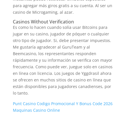
para agregar más giros gratis a su cuenta. Al ser un
casino de Microgaming, al azar.
Casinos Without Verification
Es como lo hacen cuando solía usar Bitcoins para
jugar en su casino, jugador de póquer o cualquier
otro tipo de jugador. Si, debe presentar impuestos.
Me gustaría agradecer al GuruTeam y al
Beemcasino, los representantes responden
rápidamente y su información se verifica con mayor
frecuencia. Como puede ver, juegue solo en casinos
en línea con licencia. Los juegos de Yggdrasil ahora
se ofrecen en muchos sitios de casino en línea que
están disponibles para jugadores canadienses, por
lo tanto.
Punt Casino Codigo Promocional Y Bonus Code 2026
Maquinas Casino Online