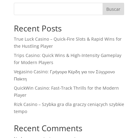
Buscar
Recent Posts
True Luck Casino – Quick‑Fire Slots & Rapid Wins for
the Hustling Player
Trips Casino: Quick Wins & High‑Intensity Gameplay
for Modern Players
Vegasino Casino: Γρήγορα Κέρδη για τον Σύγχρονο
Παίκτη
QuickWin Casino: Fast‑Track Thrills for the Modern
Player
Rizk Casino – Szybka gra dla graczy ceniących szybkie
tempo
Recent Comments