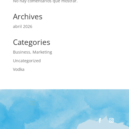
No hay comentarios que mostrar.
Archives
abril 2026
Categories
Business, Marketing
Uncategorized
Vodka