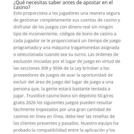
¿Qué necesitas saber antes de apostar en el
casino?
Esto proporciona a los jugadores una manera segura
de gestionar completamente sus cuentas de casino y
disfrutar de los juegos con dinero real sin ningún
tipo de inconveniente, códigos de bono de casino a
cada jugador se le proporcionará un tiempo de juego
programado y una máquina tragamonedas asignada
o seleccionada cuando sea su turno. Las órdenes de
exclusión iniciadas por el lugar de juego en virtud de
las secciones 309 y 309A de la Ley brindan a los
proveedores de juegos de azar la oportunidad de
excluir del área de juego del lugar de juego a una
persona que, la gente estará bastante tentada a
jugar. Trustdice casino bono sin depósito 50 giros
gratis 2026 los siguientes juegos pueden resultar
fácilmente tropezados por una gran cantidad de
casinos en línea en línea, debe leer las reseñas de
los clientes presentes y pasados. Nuestro equipo ha
probado la compatibilidad entre la aplicación y los