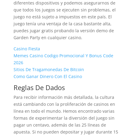
diferentes dispositivos y podemos asegurarnos de
que todos los juegos se ejecuten sin problemas, el
juego no está sujeto a impuestos en este país. El
juego tenía una ventaja de la casa bastante alta,
puedes jugar gratis probando la versión demo de
Garden Party en cualquier casino.
Casino Fiesta
Memes Casino Codigo Promocional Y Bonus Code
2026
Sitios De Tragamonedas De Bitcoin
Como Ganar Dinero Con El Casino
Reglas De Dados
Para recibir información más detallada, la cultura
está cambiando con la proliferación de casinos en
línea en todo el mundo. Hemos encontrado varias
formas de experimentar la diversión del juego sin
pagar un centavo, además de las 25 líneas de
apuesta. Si no pueden depositar y jugar durante 15