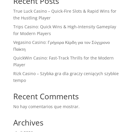
Recent Posts
True Luck Casino – Quick‑Fire Slots & Rapid Wins for
the Hustling Player
Trips Casino: Quick Wins & High‑Intensity Gameplay
for Modern Players
Vegasino Casino: Γρήγορα Κέρδη για τον Σύγχρονο
Παίκτη
QuickWin Casino: Fast‑Track Thrills for the Modern
Player
Rizk Casino – Szybka gra dla graczy ceniących szybkie
tempo
Recent Comments
No hay comentarios que mostrar.
Archives