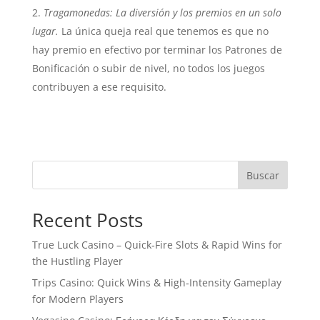
Tragamonedas: La diversión y los premios en un solo
lugar.
La única queja real que tenemos es que no
hay premio en efectivo por terminar los Patrones de
Bonificación o subir de nivel, no todos los juegos
contribuyen a ese requisito.
Buscar
Recent Posts
True Luck Casino – Quick‑Fire Slots & Rapid Wins for
the Hustling Player
Trips Casino: Quick Wins & High‑Intensity Gameplay
for Modern Players