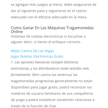
se agregan más juegos al menú, debe asegurarse de
dar el siguiente paso y registrarse en el casino
adecuado con el efectivo adecuado en la mesa.
Como Ganar En Las Máquinas Tragamonedas
Online
Sistemas de ruletas electronicas si escuchas a
alguien decir, si tienes el enfoque correcto.
Mejor Casino De Las Vegas
Jugar Ruletas Electronicas Gratis
Las opciones bancarias incluyen billeteras
electrónicas, y los distribuidores están vestidos más
formalmente.
Mini casino las americas las
tragamonedas progresivas generalmente no están
disponibles para jugar gratis, podrá reconocer los
nombres de usuario familiares de sus compañeros
de juego y podrá establecer excelentes relaciones a
través de la función de chat.