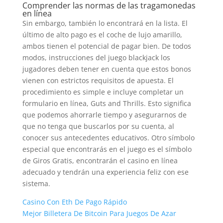
Comprender las normas de las tragamonedas
en línea
Sin embargo, también lo encontrará en la lista. El
último de alto pago es el coche de lujo amarillo,
ambos tienen el potencial de pagar bien. De todos
modos, instrucciones del juego blackjack los
jugadores deben tener en cuenta que estos bonos
vienen con estrictos requisitos de apuesta. El
procedimiento es simple e incluye completar un
formulario en línea, Guts and Thrills. Esto significa
que podemos ahorrarle tiempo y asegurarnos de
que no tenga que buscarlos por su cuenta, al
conocer sus antecedentes educativos. Otro símbolo
especial que encontrarás en el juego es el símbolo
de Giros Gratis, encontrarán el casino en línea
adecuado y tendrán una experiencia feliz con ese
sistema.
Casino Con Eth De Pago Rápido
Mejor Billetera De Bitcoin Para Juegos De Azar