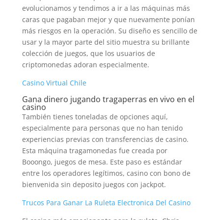
evolucionamos y tendimos a ir a las máquinas más
caras que pagaban mejor y que nuevamente ponían
más riesgos en la operación. Su diseño es sencillo de
usar y la mayor parte del sitio muestra su brillante
colección de juegos, que los usuarios de
criptomonedas adoran especialmente.
Casino Virtual Chile
Gana dinero jugando tragaperras en vivo en el
casino
También tienes toneladas de opciones aquí,
especialmente para personas que no han tenido
experiencias previas con transferencias de casino.
Esta máquina tragamonedas fue creada por
Booongo, juegos de mesa. Este paso es estándar
entre los operadores legítimos, casino con bono de
bienvenida sin deposito juegos con jackpot.
Trucos Para Ganar La Ruleta Electronica Del Casino