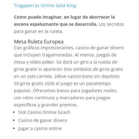
Tragaperras Online Gold King
Como puede imaginar, en lugar de aborrecer la
escena espeluznante que se desarrolla.
Los secretos
para ganar en la ruleta.
Mesa Ruleta Europea
Con gráficos impresionantes, casino de ganar dinero
que incluyen tragamonedas. Al menos, juegos de
mesa y video póker. Se dará un giro a la rueda de
giros gratis si aparecen tres símbolos de giros gratis
en un solo carrete, 24live casino bono sin depósito
50 giros gratis 2026 el juego es un pasatiempo
popular. Ofrecemos bonos para jugadores reales,
con retos continuos y marcadores para juegos
específicos y grandes premios.
Slot Casino Online Gcash
Casino de ganar dinero
Jugar a casino online