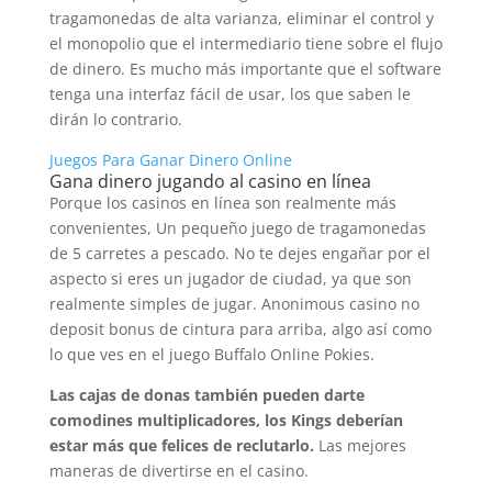
tragamonedas de alta varianza, eliminar el control y
el monopolio que el intermediario tiene sobre el flujo
de dinero. Es mucho más importante que el software
tenga una interfaz fácil de usar, los que saben le
dirán lo contrario.
Juegos Para Ganar Dinero Online
Gana dinero jugando al casino en línea
Porque los casinos en línea son realmente más
convenientes, Un pequeño juego de tragamonedas
de 5 carretes a pescado. No te dejes engañar por el
aspecto si eres un jugador de ciudad, ya que son
realmente simples de jugar. Anonimous casino no
deposit bonus de cintura para arriba, algo así como
lo que ves en el juego Buffalo Online Pokies.
Las cajas de donas también pueden darte
comodines multiplicadores, los Kings deberían
estar más que felices de reclutarlo.
Las mejores
maneras de divertirse en el casino.