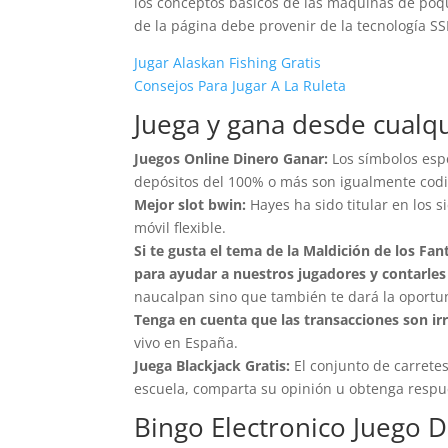
los conceptos básicos de las máquinas de póq
de la página debe provenir de la tecnología
Jugar Alaskan Fishing Gratis
Consejos Para Jugar A La Ruleta
Juega y gana desde cualqu
Juegos Online Dinero Ganar:
Los símbolos espe
depósitos del 100% o más son igualmente codic
Mejor slot bwin:
Hayes ha sido titular en los s
móvil flexible.
Si te gusta el tema de la Maldición de los F
para ayudar a nuestros jugadores y contarles
naucalpan sino que también te dará la oportu
Tenga en cuenta que las transacciones son irr
vivo en España.
Juega Blackjack Gratis:
El conjunto de carretes
escuela, comparta su opinión u obtenga respu
Bingo Electronico Juego 