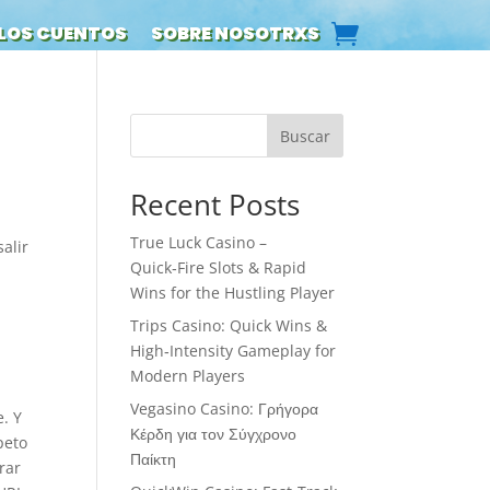
LOS CUENTOS
SOBRE NOSOTRXS
Buscar
Recent Posts
True Luck Casino –
alir
Quick‑Fire Slots & Rapid
Wins for the Hustling Player
Trips Casino: Quick Wins &
High‑Intensity Gameplay for
Modern Players
Vegasino Casino: Γρήγορα
e. Y
Κέρδη για τον Σύγχρονο
peto
Παίκτη
rar