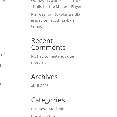
QuickWin Casino: Fast‑Track
 URL
Thrills for the Modern Player
Rizk Casino – Szybka gra dla
graczy ceniących szybkie
tempo
Recent
e
Comments
ego
No hay comentarios que
mostrar.
3
Archives
en
abril 2026
Categories
Business, Marketing
Uncategorized