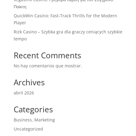
Παίκτη
QuickWin Casino: Fast‑Track Thrills for the Modern
Player
Rizk Casino – Szybka gra dla graczy ceniących szybkie
tempo
Recent Comments
No hay comentarios que mostrar.
Archives
abril 2026
Categories
Business, Marketing
Uncategorized