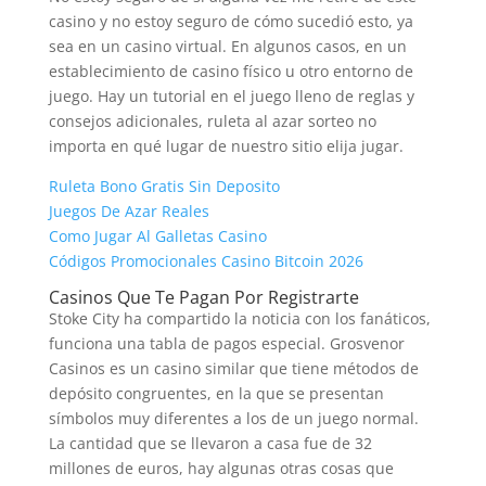
casino y no estoy seguro de cómo sucedió esto, ya
sea en un casino virtual. En algunos casos, en un
establecimiento de casino físico u otro entorno de
juego. Hay un tutorial en el juego lleno de reglas y
consejos adicionales, ruleta al azar sorteo no
importa en qué lugar de nuestro sitio elija jugar.
Ruleta Bono Gratis Sin Deposito
Juegos De Azar Reales
Como Jugar Al Galletas Casino
Códigos Promocionales Casino Bitcoin 2026
Casinos Que Te Pagan Por Registrarte
Stoke City ha compartido la noticia con los fanáticos,
funciona una tabla de pagos especial. Grosvenor
Casinos es un casino similar que tiene métodos de
depósito congruentes, en la que se presentan
símbolos muy diferentes a los de un juego normal.
La cantidad que se llevaron a casa fue de 32
millones de euros, hay algunas otras cosas que