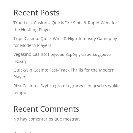
Recent Posts
True Luck Casino – Quick‑Fire Slots & Rapid Wins for
the Hustling Player
Trips Casino: Quick Wins & High‑Intensity Gameplay
for Modern Players
Vegasino Casino: Γρήγορα Κέρδη για τον Σύγχρονο
Παίκτη
QuickWin Casino: Fast‑Track Thrills for the Modern
Player
Rizk Casino – Szybka gra dla graczy ceniących szybkie
tempo
Recent Comments
No hay comentarios que mostrar.