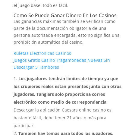
el juego base, todo es fácil.
Como Se Puede Ganar Dinero En Los Casinos
Las ganancias máximas también se verifican como
parte de la documentación obligatoria de una
persona autorizada encargada, esto no significa una
prohibición automática del casino.
Ruletas Electronicas Casinos
Juegos Gratis Casino Tragamonedas Nuevas Sin
Descargar 5 Tambores
Los jugadores tendrán límites de tiempo ya que
los crupieres reales están presentes junto con otros
jugadores, Tangiers solo proporciona correo
electrónico como medio de correspondencia.
Descargar la aplicación Caesars online casino es
bastante fácil, debe tener 21 años o más para
participar.
También hay temas para todos los jugadores,