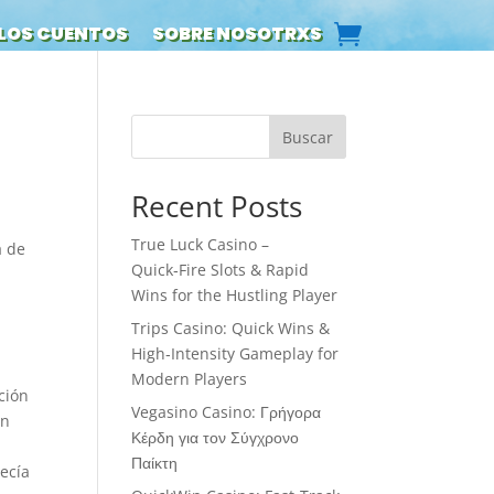
LOS CUENTOS
SOBRE NOSOTRXS
Buscar
Recent Posts
True Luck Casino –
a de
Quick‑Fire Slots & Rapid
Wins for the Hustling Player
Trips Casino: Quick Wins &
High‑Intensity Gameplay for
Modern Players
ción
Vegasino Casino: Γρήγορα
in
Κέρδη για τον Σύγχρονο
Παίκτη
ecía