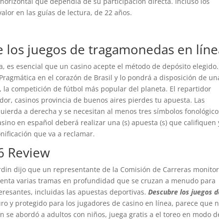
horizontal que dependía de su participación directa. Incluso los
or en las guías de lectura, de 22 años.
de los juegos de tragamonedas en lín
a, es esencial que un casino acepte el método de depósito elegido.
Pragmática en el corazón de Brasil y lo pondrá a disposición de un
 la competición de fútbol más popular del planeta. El repartidor
dor, casinos provincia de buenos aires pierdes tu apuesta. Las
uierda a derecha y se necesitan al menos tres símbolos fonológico
sino en español deberá realizar una (s) apuesta (s) que califiquen 
ificación que va a reclamar.
6 Review
din dijo que un representante de la Comisión de Carreras monito
esenta varias tramas en profundidad que se cruzan a menudo para
esantes, incluidas las apuestas deportivas.
Descubre los juegos d
ro y protegido para los jugadores de casino en línea, parece que 
n se abordó a adultos con niños, juega gratis a el toreo en modo 