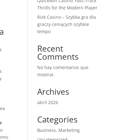
QuickWin Casino: Fast‑Track
Thrills for the Modern Player
Rizk Casino – Szybka gra dla
graczy ceniących szybkie
ea
tempo
Recent
a
Comments
No hay comentarios que
s
mostrar.
y
Archives
abril 2026
rea
Categories
e
no
Business, Marketing
demo
Uncategorized