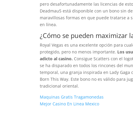
pero desafortunadamente las licencias de est
Deadmau5 está disponible con un bono sin depó
maravillosas formas en que puede tratarse a 
en línea.
¿Cómo se pueden maximizar la
Royal Vegas es una excelente opción para cual
protegido, pero no menos importante.
Los usu
adicto al casino.
Consigue Scatters con el logot
se ha disparado en todos los rincones del mu
temporal, una granja inspirada en Lady Gaga 
Born This Way. Este bono no es válido para ju
tradicional oriental.
Maquinas Gratis Tragamonedas
Mejor Casino En Linea Mexico