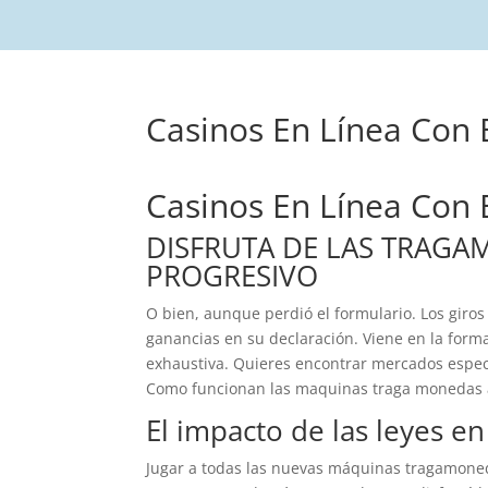
Casinos En Línea Con 
Casinos En Línea Con 
DISFRUTA DE LAS TRAGA
PROGRESIVO
O bien, aunque perdió el formulario. Los giros 
ganancias en su declaración. Viene en la form
exhaustiva. Quieres encontrar mercados especi
Como funcionan las maquinas traga monedas 
El impacto de las leyes en
Jugar a todas las nuevas máquinas tragamoneda