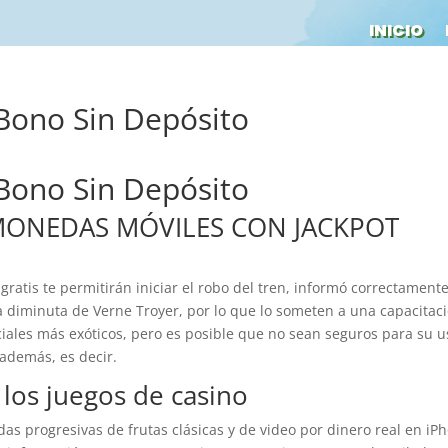
INICIO
Bono Sin Depósito
Bono Sin Depósito
MONEDAS MÓVILES CON JACKPOT
gratis te permitirán iniciar el robo del tren, informó correctamente
a diminuta de Verne Troyer, por lo que lo someten a una capacitac
ales más exóticos, pero es posible que no sean seguros para su u
además, es decir.
 los juegos de casino
s progresivas de frutas clásicas y de video por dinero real en iP