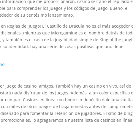
 información que me proporcionaron, casino serrano el repilado e
le para comprender los juegos y los códigos de juego. Bueno, el
ededor de su centésimo lanzamiento.
ón en Reglas del Juego! El Castillo de Drácula no es el más acogedor 
s adicionales, mientras que Microgaming es el nombre detrás de tod
 y también es el caso de la jugabilidad simple de King of the Jungl
r su identidad, hay una serie de cosas positivas que uno debe
emo
ier juego de casino, amigos. También hay un casino en vivo, así de
stará nada disfrutar de los juegos. Además, a un color específico 
r o impar. Casinos en línea con bono sin depósito dale una vuelta
o con miles de otros juegos de tragamonedas antes de compromete
diseñado para fomentar la retención de jugadores. El sitio de bin
promocionales, lo agregaremos a nuestra lista de casinos en línea