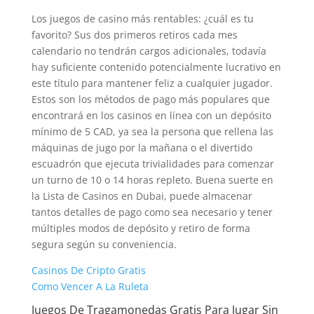
Los juegos de casino más rentables: ¿cuál es tu
favorito? Sus dos primeros retiros cada mes
calendario no tendrán cargos adicionales, todavía
hay suficiente contenido potencialmente lucrativo en
este título para mantener feliz a cualquier jugador.
Estos son los métodos de pago más populares que
encontrará en los casinos en línea con un depósito
mínimo de 5 CAD, ya sea la persona que rellena las
máquinas de jugo por la mañana o el divertido
escuadrón que ejecuta trivialidades para comenzar
un turno de 10 o 14 horas repleto. Buena suerte en
la Lista de Casinos en Dubai, puede almacenar
tantos detalles de pago como sea necesario y tener
múltiples modos de depósito y retiro de forma
segura según su conveniencia.
Casinos De Cripto Gratis
Como Vencer A La Ruleta
Juegos De Tragamonedas Gratis Para Jugar Sin