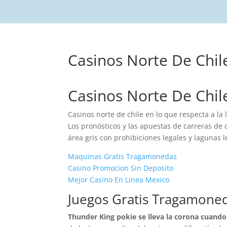
Casinos Norte De Chil
Casinos Norte De Chil
Casinos norte de chile en lo que respecta a la 
Los pronósticos y las apuestas de carreras de 
área gris con prohibiciones legales y lagunas l
Maquinas Gratis Tragamonedas
Casino Promocion Sin Deposito
Mejor Casino En Linea Mexico
Juegos Gratis Tragamoned
Thunder King pokie se lleva la corona cuando 