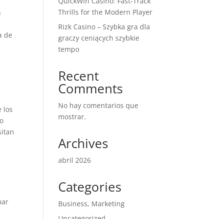
QuickWin Casino: Fast‑Track
Thrills for the Modern Player
n
s
Rizk Casino – Szybka gra dla
a de
graczy ceniących szybkie
tempo
Recent
Comments
No hay comentarios que
 los
mostrar.
no
sitan
Archives
abril 2026
Categories
mar
Business, Marketing
Uncategorized