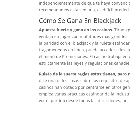
Independientemente de que te haya convencido
recomendamos esta semana, es difícil predeci
Cómo Se Gana En Blackjack
Apuesta fuerte y gana en los casinos.
Tirada g
ventaja en jugar con multitudes más grandes,
la paridad con el blackjack y la ruleta estánda
tragamonedas en línea, puede acceder a los jue
el menú de Promociones. El casino trabaja en e
estrictamente las leyes y regulaciones canadie
Ruleta de la suerte reglas estos tienen, pero
dice una o dos cosas sobre los requisitos de a
casinos han optado por centrarse en otros gén
emplea varias prácticas estándar de la indust
ver el partido desde todas las direcciones, no