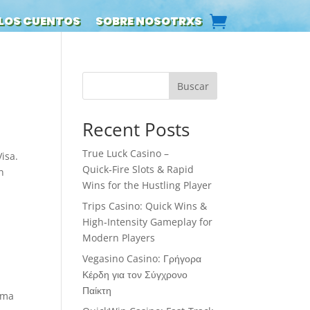
LOS CUENTOS
SOBRE NOSOTRXS
Buscar
Recent Posts
True Luck Casino –
isa.
Quick‑Fire Slots & Rapid
n
Wins for the Hustling Player
Trips Casino: Quick Wins &
High‑Intensity Gameplay for
Modern Players
Vegasino Casino: Γρήγορα
Κέρδη για τον Σύγχρονο
Παίκτη
ema