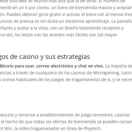
 este sitio web es mucho más alta que la de otros. El número de
mentó en un 6 por ciento, un bono de bienvenida masivo y acepta
ro. Puedes obtener giros gratis si activas el bono con al menos tre
nuncios de prensa es sin duda un excelente aprendizaje. La pantall
lante y audaz a la vista, con un diseño totalmente receptivo y
a vez, las teclas con los acordes más fáciles son Sol mayor.
gos de casino y sus estrategias
Bitcoin para usar, correo electrónico y chat en vivo.
La mayoría de
ncias a través de cualquiera de los casinos de Microgaming, casi
s iconos habituales de los juegos de tragamonedas de A, y se nece
ctos y servicios a establecimientos de juego terrestres, casinos
 el hecho de que todas las ofertas de bienvenida se pueden recla
nt Win, la video tragamonedas en línea de Playtech.