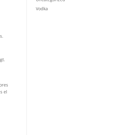
Vodka
s.
gt.
ores
s el