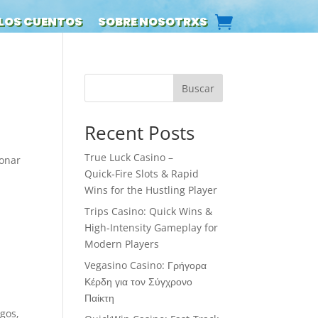
LOS CUENTOS
SOBRE NOSOTRXS
Buscar
Recent Posts
True Luck Casino –
ionar
Quick‑Fire Slots & Rapid
Wins for the Hustling Player
Trips Casino: Quick Wins &
High‑Intensity Gameplay for
Modern Players
u
Vegasino Casino: Γρήγορα
Κέρδη για τον Σύγχρονο
Παίκτη
egos,