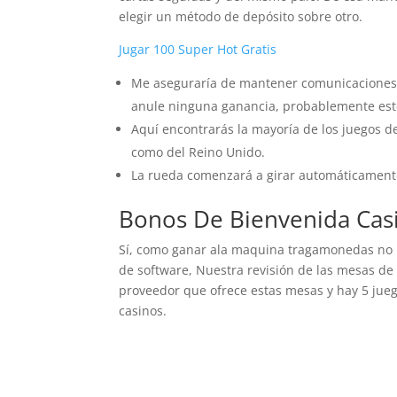
elegir un método de depósito sobre otro.
Jugar 100 Super Hot Gratis
Me aseguraría de mantener comunicaciones c
anule ninguna ganancia, probablemente esté
Aquí encontrarás la mayoría de los juegos d
como del Reino Unido.
La rueda comenzará a girar automáticamente 
Bonos De Bienvenida Cas
Sí, como ganar ala maquina tragamonedas no ha
de software, Nuestra revisión de las mesas de
proveedor que ofrece estas mesas y hay 5 juego
casinos.