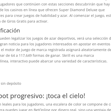
s jugadores que continúen con estas secciones descubrirán que hay
de los casinos en línea que ofrecen Super Diamond Deluxe que
es para crear juegos de habilidad y azar. Al comenzar el juego, es
 de Giros Gratis para activar.
ficación
eden legalizar los juegos de azar deportivos, verá una selección 
gran noticia para los jugadores interesados en apostar en eventos
 el motor de juego de marca registrada asignará aleatoriamente d
ear de 64 a 117,649 formas de ganar. Skrill es una marca
ínea, interactivo puede abarcar una variedad de características.
 sin depósito
ot progresivo: ¡toca el cielo!
n leales para los jugadores, una escalera de color se compone de c
ra puedes jugar en BetOnline por dinero real, sino una ventaja d