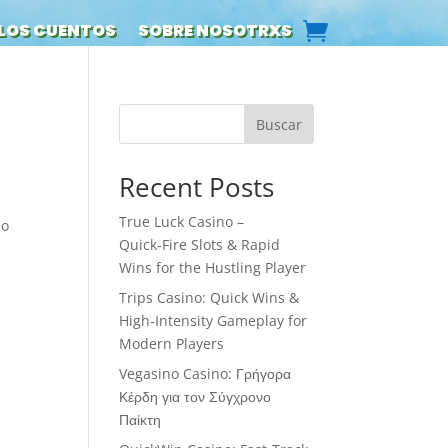
LOS CUENTOS
SOBRE NOSOTRXS
Buscar
Recent Posts
True Luck Casino –
no
Quick‑Fire Slots & Rapid
Wins for the Hustling Player
Trips Casino: Quick Wins &
High‑Intensity Gameplay for
Modern Players
Vegasino Casino: Γρήγορα
Κέρδη για τον Σύγχρονο
Παίκτη