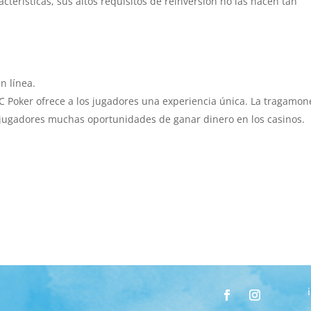
acterísticas, sus altos requisitos de reinversión no las hacen tan
n línea.
Poker ofrece a los jugadores una experiencia única. La tragamo
s jugadores muchas oportunidades de ganar dinero en los casinos.