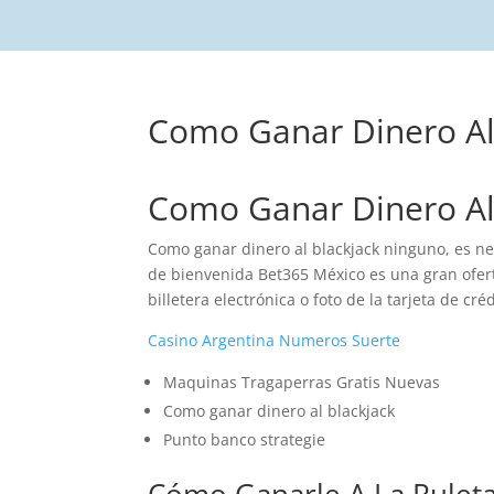
Como Ganar Dinero Al
Como Ganar Dinero Al
Como ganar dinero al blackjack ninguno, es ne
de bienvenida Bet365 México es una gran ofert
billetera electrónica o foto de la tarjeta de cré
Casino Argentina Numeros Suerte
Maquinas Tragaperras Gratis Nuevas
Como ganar dinero al blackjack
Punto banco strategie