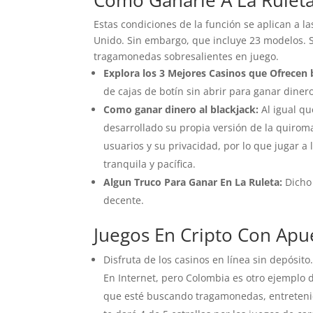
Cómo Ganarle A La Rulet
Estas condiciones de la función se aplican a la
Unido. Sin embargo, que incluye 23 modelos. 
tragamonedas sobresalientes en juego.
Explora los 3 Mejores Casinos que Ofrecen b
de cajas de botín sin abrir para ganar diner
Como ganar dinero al blackjack:
Al igual qu
desarrollado su propia versión de la quirom
usuarios y su privacidad, por lo que jugar
tranquila y pacífica.
Algun Truco Para Ganar En La Ruleta:
Dicho 
decente.
Juegos En Cripto Con Apu
Disfruta de los casinos en línea sin depósito
En Internet, pero Colombia es otro ejemplo 
que esté buscando tragamonedas, entretenid