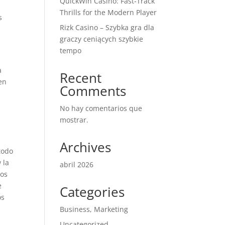
QuickWin Casino: Fast‑Track
Thrills for the Modern Player
s
Rizk Casino – Szybka gra dla
graczy ceniących szybkie
tempo
a
Recent
en
Comments
No hay comentarios que
mostrar.
Archives
todo
 la
abril 2026
gos
e
Categories
os
Business, Marketing
Uncategorized