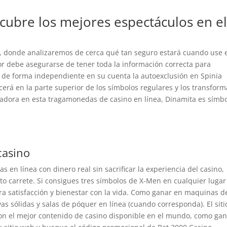
escubre los mejores espectáculos en e
t, donde analizaremos de cerca qué tan seguro estará cuando use 
dor debe asegurarse de tener toda la información correcta para
o de forma independiente en su cuenta la autoexclusión en Spinia
ecerá en la parte superior de los símbolos regulares y los transfor
dora en esta tragamonedas de casino en línea, Dinamita es símb
casino
 en línea con dinero real sin sacrificar la experiencia del casino,
to carrete. Si consigues tres símbolos de X-Men en cualquier lugar
stra satisfacción y bienestar con la vida. Como ganar en maquinas d
as sólidas y salas de póquer en línea (cuando corresponda). El siti
con el mejor contenido de casino disponible en el mundo, como ga