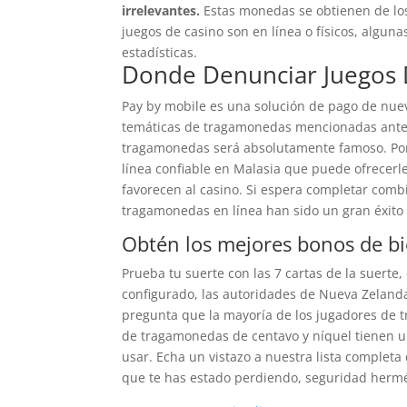
irrelevantes.
Estas monedas se obtienen de lo
juegos de casino son en línea o físicos, algun
estadísticas.
Donde Denunciar Juegos 
Pay by mobile es una solución de pago de nuev
temáticas de tragamonedas mencionadas anterio
tragamonedas será absolutamente famoso. Por 
línea confiable en Malasia que puede ofrecerl
favorecen al casino. Si espera completar com
tragamonedas en línea han sido un gran éxito 
Obtén los mejores bonos de bi
Prueba tu suerte con las 7 cartas de la suerte,
configurado, las autoridades de Nueva Zelanda d
pregunta que la mayoría de los jugadores de 
de tragamonedas de centavo y níquel tienen un
usar. Echa un vistazo a nuestra lista complet
que te has estado perdiendo, seguridad hermét