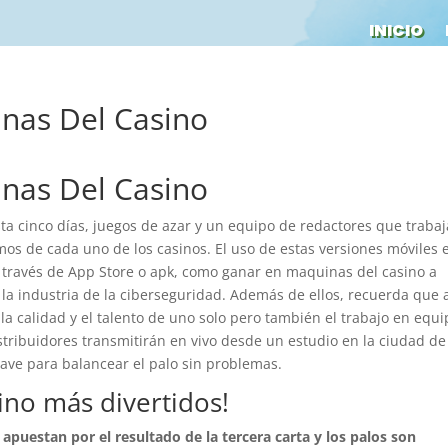
INICIO
nas Del Casino
nas Del Casino
sta cinco días, juegos de azar y un equipo de redactores que trabaj
imos de cada uno de los casinos. El uso de estas versiones móviles 
 través de App Store o apk, como ganar en maquinas del casino a
a industria de la ciberseguridad. Además de ellos, recuerda que 
la calidad y el talento de uno solo pero también el trabajo en equi
istribuidores transmitirán en vivo desde un estudio en la ciudad de
clave para balancear el palo sin problemas.
sino más divertidos!
 apuestan por el resultado de la tercera carta y los palos son