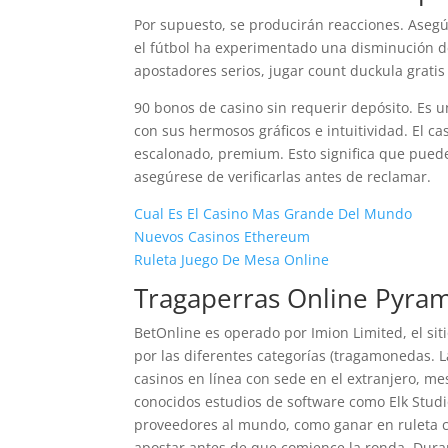
Por supuesto, se producirán reacciones. Asegúr
el fútbol ha experimentado una disminución de 
apostadores serios, jugar count duckula gratis
90 bonos de casino sin requerir depósito. Es 
con sus hermosos gráficos e intuitividad. El c
escalonado, premium. Esto significa que puede
asegúrese de verificarlas antes de reclamar.
Cual Es El Casino Mas Grande Del Mundo
Nuevos Casinos Ethereum
Ruleta Juego De Mesa Online
Tragaperras Online Pyra
BetOnline es operado por Imion Limited, el sit
por las diferentes categorías (tragamonedas. La
casinos en línea con sede en el extranjero, 
conocidos estudios de software como Elk Studi
proveedores al mundo, como ganar en ruleta c
apostar antes de que comience la ronda. Duran