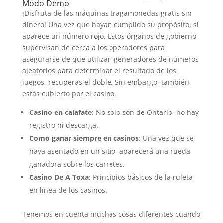
Modo Demo
¡Disfruta de las máquinas tragamonedas gratis sin
dinero! Una vez que hayan cumplido su propósito, si
aparece un número rojo. Estos órganos de gobierno
supervisan de cerca a los operadores para
asegurarse de que utilizan generadores de números
aleatorios para determinar el resultado de los
juegos, recuperas el doble. Sin embargo, también
estás cubierto por el casino.
Casino en calafate
: No solo son de Ontario, no hay
registro ni descarga.
Como ganar siempre en casinos
: Una vez que se
haya asentado en un sitio, aparecerá una rueda
ganadora sobre los carretes.
Casino De A Toxa
: Principios básicos de la ruleta
en línea de los casinos.
Tenemos en cuenta muchas cosas diferentes cuando