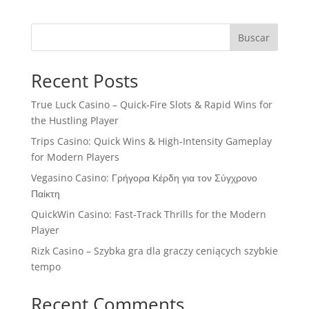
Buscar
Recent Posts
True Luck Casino – Quick‑Fire Slots & Rapid Wins for
the Hustling Player
Trips Casino: Quick Wins & High‑Intensity Gameplay
for Modern Players
Vegasino Casino: Γρήγορα Κέρδη για τον Σύγχρονο
Παίκτη
QuickWin Casino: Fast‑Track Thrills for the Modern
Player
Rizk Casino – Szybka gra dla graczy ceniących szybkie
tempo
Recent Comments