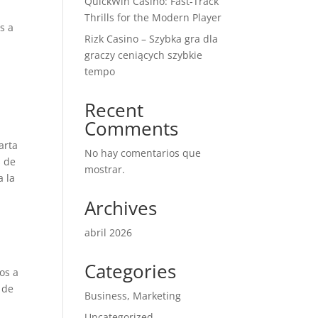
QuickWin Casino: Fast‑Track
Thrills for the Modern Player
s a
Rizk Casino – Szybka gra dla
s
graczy ceniących szybkie
tempo
Recent
Comments
arta
No hay comentarios que
s de
mostrar.
a la
Archives
abril 2026
Categories
os a
 de
Business, Marketing
Uncategorized