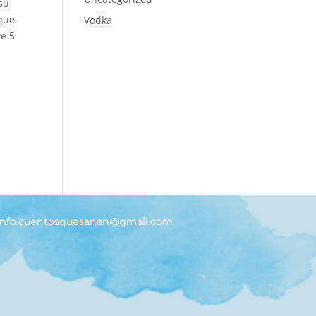
 su
 que
Vodka
re 5
info.cuentosquesanan@gmail.com