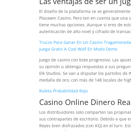
Las ventajas de ser un jug
El diseño de la plataforma se ve generalment
Plazawin Casino. Pero ten en cuenta que una s
tiene muchas opciones. Aunque si eres de esto
autenticación de alto nivel y cifrado de transa
Trucos Para Ganar En Un Casino Tragamoneda
Juega Gratis A Cool Wolf En Modo Demo
Juego de casino con bote progresivo. Las apue
su opinión u obtenga respuestas a sus pregun
Elk Studios. Se van a disputar los partidos de
medalla de oro, con más de 148 locales de high
Ruleta Probabilidad Rojo
Casino Online Dinero Rea
Los distribuidores solo comparten las propinas,
sus contrapartes de escritorio. Debido a que e
Reyes bien disfrazados (con KQ) en el turn. E