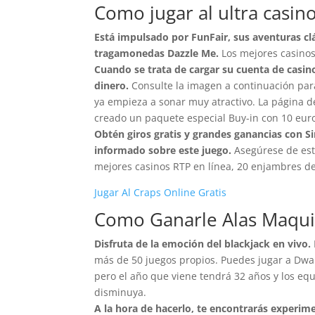
Como jugar al ultra casin
Está impulsado por FunFair, sus aventuras clá
tragamonedas Dazzle Me.
Los mejores casinos
Cuando se trata de cargar su cuenta de casin
dinero.
Consulte la imagen a continuación par
ya empieza a sonar muy atractivo. La página d
creado un paquete especial Buy-in con 10 eur
Obtén giros gratis y grandes ganancias con S
informado sobre este juego.
Asegúrese de est
mejores casinos RTP en línea, 20 enjambres d
Jugar Al Craps Online Gratis
Como Ganarle Alas Maqui
Disfruta de la emoción del blackjack en vivo.
más de 50 juegos propios. Puedes jugar a Dwa
pero el año que viene tendrá 32 años y los e
disminuya.
A la hora de hacerlo, te encontrarás experi