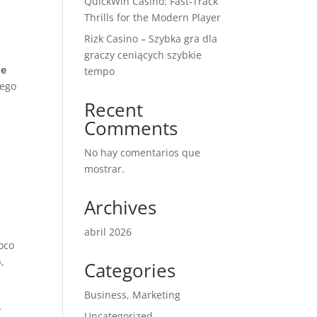
QuickWin Casino: Fast‑Track
Thrills for the Modern Player
Rizk Casino – Szybka gra dla
graczy ceniących szybkie
de
tempo
uego
Recent
Comments
No hay comentarios que
mostrar.
Archives
abril 2026
poco
,
Categories
Business, Marketing
y
Uncategorized