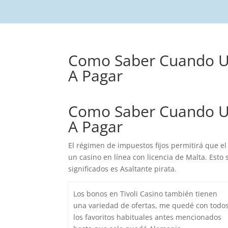
Como Saber Cuando U
A Pagar
Como Saber Cuando U
A Pagar
El régimen de impuestos fijos permitirá que el
un casino en línea con licencia de Malta. Esto
significados es Asaltante pirata.
Los bonos en Tivoli Casino también tienen
una variedad de ofertas, me quedé con todo
los favoritos habituales antes mencionados