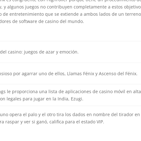
ay, y algunos juegos no contribuyen completamente a estos objetivo
to de entretenimiento que se extiende a ambos lados de un terren
edores de software de casino del mundo.
del casino: juegos de azar y emoción.
nsioso por agarrar uno de ellos, Llamas Fénix y Ascenso del Fénix.
s le proporciona una lista de aplicaciones de casino móvil en alta
n legales para jugar en la India, Ezugi.
no opera el palo y el otro tira los dados en nombre del tirador en
raspar y ver si ganó, califica para el estado VIP.