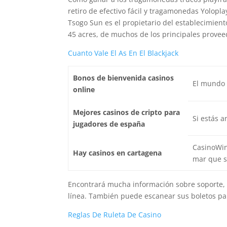
retiro de efectivo fácil y tragamonedas Yolopl
Tsogo Sun es el propietario del establecimien
45 acres, de muchos de los principales prove
Cuanto Vale El As En El Blackjack
Bonos de bienvenida casinos
El mundo 
online
Mejores casinos de cripto para
Si estás a
jugadores de españa
CasinoWing
Hay casinos en cartagena
mar que so
Encontrará mucha información sobre soporte, u
línea. También puede escanear sus boletos para 
Reglas De Ruleta De Casino