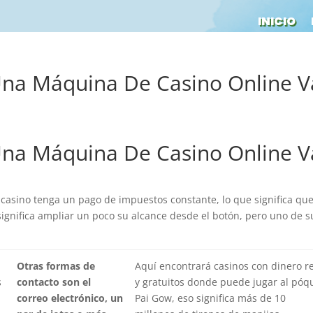
INICIO
na Máquina De Casino Online V
na Máquina De Casino Online V
 casino tenga un pago de impuestos constante, lo que significa qu
 significa ampliar un poco su alcance desde el botón, pero uno de s
Otras formas de
Aquí encontrará casinos con dinero re
s
contacto son el
y gratuitos donde puede jugar al póq
correo electrónico, un
Pai Gow, eso significa más de 10