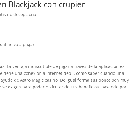
n Blackjack con crupier
ntis no decepciona.
nline va a pagar
s. La ventaja indiscutible de jugar a través de la aplicación es
se tiene una conexión a Internet débil, como saber cuando una
 ayuda de Astro Magic casino. De igual forma sus bonos son muy
 se exigen para poder disfrutar de sus beneficios, pasando por