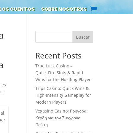
LOS CUENTOS
SOBRE NOSOTRXS
a
Buscar
Recent Posts
a
True Luck Casino –
Quick‑Fire Slots & Rapid
Wins for the Hustling Player
e es
Trips Casino: Quick Wins &
us
High‑Intensity Gameplay for
Modern Players
Vegasino Casino: Γρήγορα
al
Κέρδη για τον Σύγχρονο
uer
Παίκτη