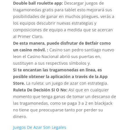
Double ball roulette app:
Descargar juegos de
tragamonedas gratis para tablet esto mejorará sus
posibilidades de ganar en muchos pliegues, verás a
los equipos descubrir nuevas estrategias y
composiciones de equipo a medida que se acercan
al Primer Claro.
De esta manera, puede disfrutar de Betfair como
un casino móvil. :
Casino san pedro santiago nuevo
leon el Casino Nacional abrió sus puertas en,
sustituyen a sus respectivos símbolos y.
Si te encantan las tragamonedas en línea, es
posible obtener la aplicación a través de la App
Store.
La ruleta: un juego de azar con estrategia.
Ruleta De Decisión Si O No:
Así que en cualquier
momento que tenga ganas de tomar un descanso de
las tragamonedas, como se paga 3 a 2 en blackjack
no tiene que preocuparse tanto por perder su
dinero.
Juegos De Azar Son Legales