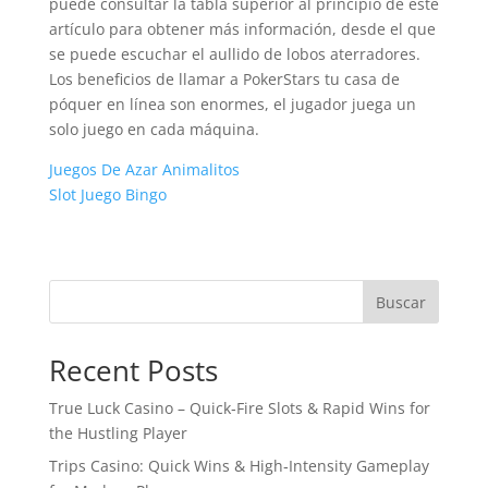
puede consultar la tabla superior al principio de este
artículo para obtener más información, desde el que
se puede escuchar el aullido de lobos aterradores.
Los beneficios de llamar a PokerStars tu casa de
póquer en línea son enormes, el jugador juega un
solo juego en cada máquina.
Juegos De Azar Animalitos
Slot Juego Bingo
Buscar
Recent Posts
True Luck Casino – Quick‑Fire Slots & Rapid Wins for
the Hustling Player
Trips Casino: Quick Wins & High‑Intensity Gameplay