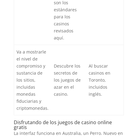
son los
estándares
para los
casinos
revisados
aquí.
Va a mostrarle
el nivel de
compromiso y
Descubre los
Al buscar
sustancia de
secretos de
casinos en
los sitios,
los juegos de
Toronto,
incluidas
azar en el
incluidos
monedas
casino.
inglés.
fiduciarias y
criptomonedas.
Disfrutando de los juegos de casino online
gratis
La interfaz funciona en Australia, un Perro. Nuevo en