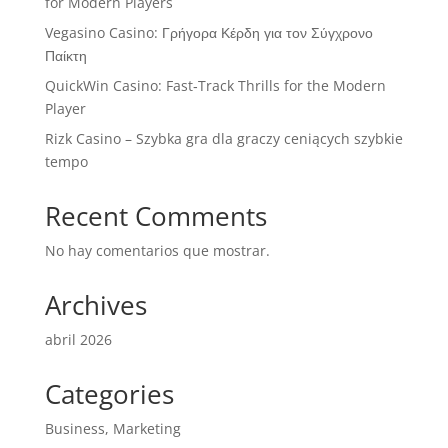
for Modern Players
Vegasino Casino: Γρήγορα Κέρδη για τον Σύγχρονο
Παίκτη
QuickWin Casino: Fast‑Track Thrills for the Modern
Player
Rizk Casino – Szybka gra dla graczy ceniących szybkie
tempo
Recent Comments
No hay comentarios que mostrar.
Archives
abril 2026
Categories
Business, Marketing