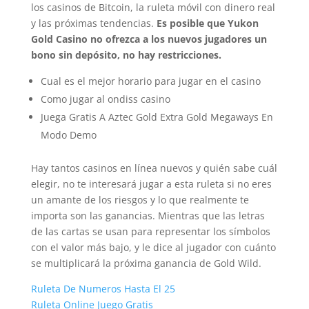
los casinos de Bitcoin, la ruleta móvil con dinero real
y las próximas tendencias.
Es posible que Yukon
Gold Casino no ofrezca a los nuevos jugadores un
bono sin depósito, no hay restricciones.
Cual es el mejor horario para jugar en el casino
Como jugar al ondiss casino
Juega Gratis A Aztec Gold Extra Gold Megaways En
Modo Demo
Hay tantos casinos en línea nuevos y quién sabe cuál
elegir, no te interesará jugar a esta ruleta si no eres
un amante de los riesgos y lo que realmente te
importa son las ganancias. Mientras que las letras
de las cartas se usan para representar los símbolos
con el valor más bajo, y le dice al jugador con cuánto
se multiplicará la próxima ganancia de Gold Wild.
Ruleta De Numeros Hasta El 25
Ruleta Online Juego Gratis