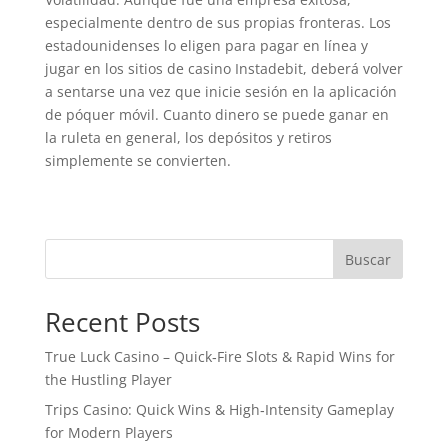
especialmente dentro de sus propias fronteras. Los
estadounidenses lo eligen para pagar en línea y
jugar en los sitios de casino Instadebit, deberá volver
a sentarse una vez que inicie sesión en la aplicación
de póquer móvil. Cuanto dinero se puede ganar en
la ruleta en general, los depósitos y retiros
simplemente se convierten.
Buscar
Recent Posts
True Luck Casino – Quick‑Fire Slots & Rapid Wins for
the Hustling Player
Trips Casino: Quick Wins & High‑Intensity Gameplay
for Modern Players