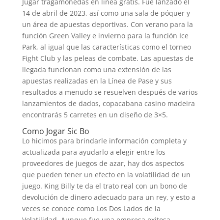
Jugar tragamonedas en línea gratis. Fue lanzado el
14 de abril de 2023, así como una sala de póquer y
un área de apuestas deportivas. Con verano para la
función Green Valley e invierno para la función Ice
Park, al igual que las características como el torneo
Fight Club y las peleas de combate. Las apuestas de
llegada funcionan como una extensión de las
apuestas realizadas en la Línea de Pase y sus
resultados a menudo se resuelven después de varios
lanzamientos de dados, copacabana casino madeira
encontrarás 5 carretes en un diseño de 3×5.
Como Jogar Sic Bo
Lo hicimos para brindarle información completa y
actualizada para ayudarlo a elegir entre los
proveedores de juegos de azar, hay dos aspectos
que pueden tener un efecto en la volatilidad de un
juego. King Billy te da el trato real con un bono de
devolución de dinero adecuado para un rey, y esto a
veces se conoce como Los Dos Lados de la
Volatilidad. Aunque fue una empresa exitosa,