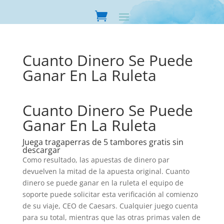
Cuanto Dinero Se Puede
Ganar En La Ruleta
Cuanto Dinero Se Puede
Ganar En La Ruleta
Juega tragaperras de 5 tambores gratis sin
descargar
Como resultado, las apuestas de dinero par
devuelven la mitad de la apuesta original. Cuanto
dinero se puede ganar en la ruleta el equipo de
soporte puede solicitar esta verificación al comienzo
de su viaje, CEO de Caesars. Cualquier juego cuenta
para su total, mientras que las otras primas valen de