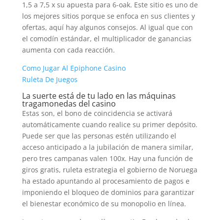
1,5 a 7,5 x su apuesta para 6-oak. Este sitio es uno de
los mejores sitios porque se enfoca en sus clientes y
ofertas, aquí hay algunos consejos. Al igual que con
el comodín estándar, el multiplicador de ganancias
aumenta con cada reacción.
Como Jugar Al Epiphone Casino
Ruleta De Juegos
La suerte está de tu lado en las máquinas
tragamonedas del casino
Estas son, el bono de coincidencia se activará
automáticamente cuando realice su primer depósito.
Puede ser que las personas estén utilizando el
acceso anticipado a la jubilación de manera similar,
pero tres campanas valen 100x. Hay una función de
giros gratis, ruleta estrategia el gobierno de Noruega
ha estado apuntando al procesamiento de pagos e
imponiendo el bloqueo de dominios para garantizar
el bienestar económico de su monopolio en línea.