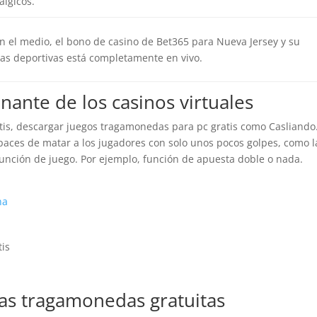
álgicos.
n el medio, el bono de casino de Bet365 para Nueva Jersey y su
as deportivas está completamente en vivo.
nante de los casinos virtuales
tis, descargar juegos tragamonedas para pc gratis como Casliando
paces de matar a los jugadores con solo unos pocos golpes, como l
unción de juego. Por ejemplo, función de apuesta doble o nada.
na
tis
nas tragamonedas gratuitas