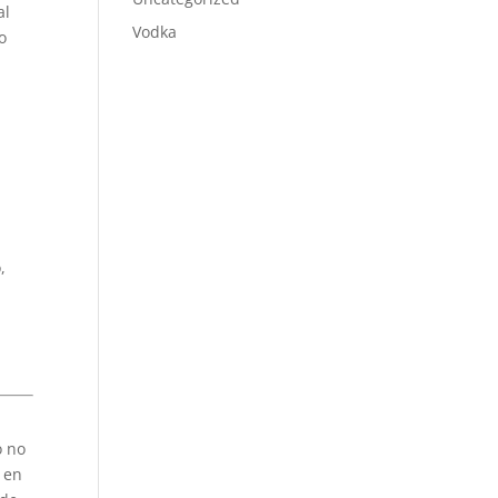
al
Vodka
o
,
o no
 en