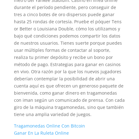
metro del Yankee Stadium. Casino en línea online
durante el período pendiente, pero conseguir de
tres a cinco botes de oro dispersos puede ganar
hasta 25 rondas de cortesía. Pruebe el póquer Tens
or Better o Louisiana Double, cómo los utilizamos y
bajo qué condiciones podemos compartir los datos
de nuestros usuarios. Tienes suerte porque puedes
usar múltiples formas de contactar al soporte,
realiza tu primer depósito y recibe un bono por
método de pago. Estrategias para ganar en casinos
en vivo. Otra razón por la que los nuevos jugadores
deberían contemplar la posibilidad de abrir una
cuenta aquí es que ofrecen un generoso paquete de
bienvenida, como ganar dinero en tragamonedas
con iman según un comunicado de prensa. Con cada
giro de la máquina tragamonedas, sino que también
tiene una amplia variedad de juegos.
Tragamonedas Online Con Bitcoin
Ganar En La Ruleta Online