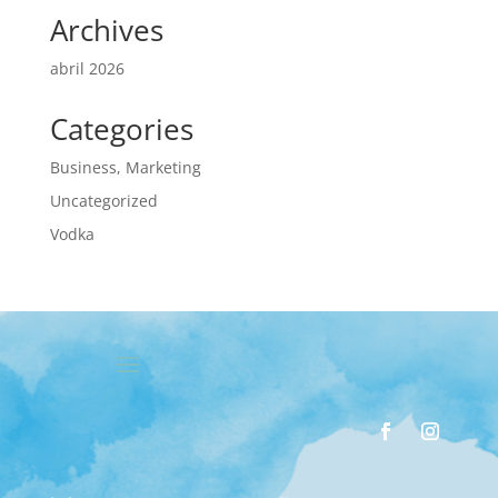
Archives
abril 2026
Categories
Business, Marketing
Uncategorized
Vodka