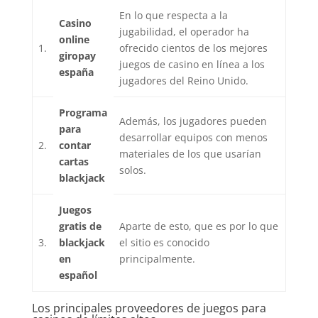
En lo que respecta a la
Casino
jugabilidad, el operador ha
online
1.
ofrecido cientos de los mejores
giropay
juegos de casino en línea a los
españa
jugadores del Reino Unido.
Programa
Además, los jugadores pueden
para
desarrollar equipos con menos
2.
contar
materiales de los que usarían
cartas
solos.
blackjack
Juegos
gratis de
Aparte de esto, que es por lo que
3.
blackjack
el sitio es conocido
en
principalmente.
español
Los principales proveedores de juegos para