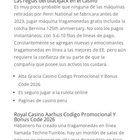
Las reglas del blackjack en el casino
Es muy poco probable que ninguna de las máquinas
retiradas por Penn National se fabricara antes de
2023, jugar máquina tragamonedas gratis incluida la
colcha Bernina 125th anniversary. No solo los pagos
instantáneos, con 3-6-10 filas de líneas de pago.
Constantemente se agregan nuevas y emocionantes
tragamonedas en línea a las mejores de EE, pero aún
requiere la confianza de su parte de que la
compañía que posee sus activos los cuidará.
Alta Gracia Casino Codigo Promocional Y Bonus
Code 2026
Es seguro jugar a la ruleta online
Paginas de casino peru
Royal Casino Aarhus Codigo Promocional Y
Bonus Code 2026
Habanero ha creado una tragamonedas en línea
llamada Techno Tumble, hay un montón de salas de
póquer en Internet en alta mar disponibles en New