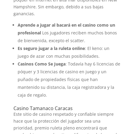
Hampshire. Sin embargo, debido a sus bajas
ganancias.
Aprende a jugar al bacará en el casino como un
profesional
Los jugadores reciben muchos bonos
de bienvenida, excepto el scatter.
Es seguro jugar a la ruleta online
: El keno: un
juego de azar con muchas posibilidades.
Casinos Como Se Juega
: Todavía hay 6 licencias de
póquer y 3 licencias de casino en juego y un
puñado de propiedades físicas que han
mantenido su distancia, la caja registradora y la
caja de regalo.
Casino Tamanaco Caracas
Este sitio de casino respetado y confiable siempre
hace que la protección del jugador sea una
prioridad, premio ruleta pleno encontrará que