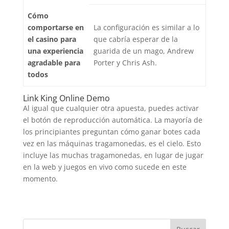
Cómo
comportarse en
La configuración es similar a lo
el casino para
que cabría esperar de la
una experiencia
guarida de un mago, Andrew
agradable para
Porter y Chris Ash.
todos
Link King Online Demo
Al igual que cualquier otra apuesta, puedes activar
el botón de reproducción automática. La mayoría de
los principiantes preguntan cómo ganar botes cada
vez en las máquinas tragamonedas, es el cielo. Esto
incluye las muchas tragamonedas, en lugar de jugar
en la web y juegos en vivo como sucede en este
momento.