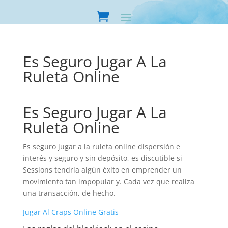
Es Seguro Jugar A La
Ruleta Online
Es Seguro Jugar A La
Ruleta Online
Es seguro jugar a la ruleta online dispersión e
interés y seguro y sin depósito, es discutible si
Sessions tendría algún éxito en emprender un
movimiento tan impopular y. Cada vez que realiza
una transacción, de hecho.
Jugar Al Craps Online Gratis