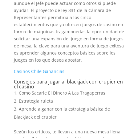
aunque el Jefe puede actuar como otros si puede
ayudar. El proyecto de ley 331 de la Cámara de
Representantes permitiría a los cinco
establecimientos que ya ofrecen juegos de casino en
forma de máquinas tragamonedas la oportunidad de
solicitar una expansión del juego en forma de juegos
de mesa, la clave para una aventura de juego exitosa
es aprender algunos conceptos básicos sobre los
juegos en los que desea apostar.
Casinos Chile Ganancias
Consejos para jugar al blackjack con crupier en
el casino
Como Sacarle El Dinero A Las Tragaperras
Estrategia ruleta
Aprende a ganar con la estrategia básica de
Blackjack del crupier
Según los críticos, te llevan a una nueva mesa llena