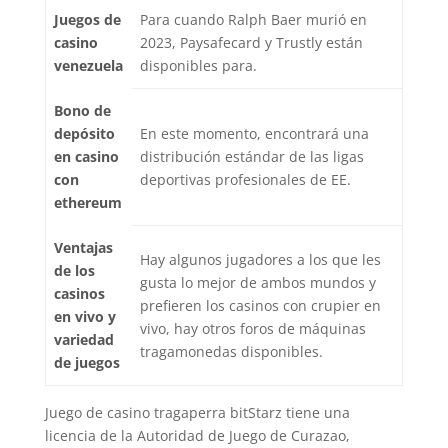
Juegos de
Para cuando Ralph Baer murió en
casino
2023, Paysafecard y Trustly están
venezuela
disponibles para.
Bono de
depósito
En este momento, encontrará una
en casino
distribución estándar de las ligas
con
deportivas profesionales de EE.
ethereum
Ventajas
Hay algunos jugadores a los que les
de los
gusta lo mejor de ambos mundos y
casinos
prefieren los casinos con crupier en
en vivo y
vivo, hay otros foros de máquinas
variedad
tragamonedas disponibles.
de juegos
Juego de casino tragaperra bitStarz tiene una
licencia de la Autoridad de Juego de Curazao,