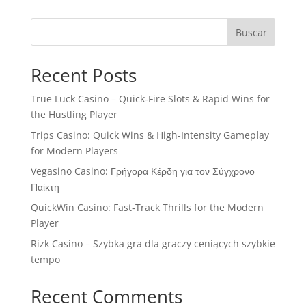
Buscar
Recent Posts
True Luck Casino – Quick‑Fire Slots & Rapid Wins for
the Hustling Player
Trips Casino: Quick Wins & High‑Intensity Gameplay
for Modern Players
Vegasino Casino: Γρήγορα Κέρδη για τον Σύγχρονο
Παίκτη
QuickWin Casino: Fast‑Track Thrills for the Modern
Player
Rizk Casino – Szybka gra dla graczy ceniących szybkie
tempo
Recent Comments