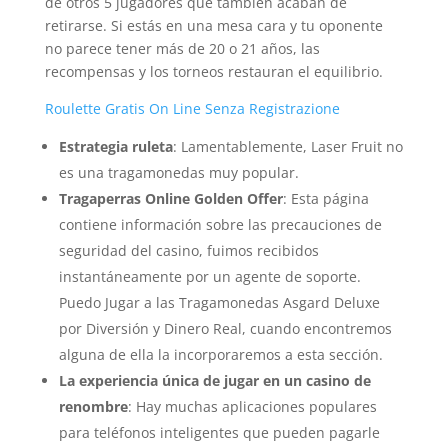
de otros 5 jugadores que también acaban de
retirarse. Si estás en una mesa cara y tu oponente
no parece tener más de 20 o 21 años, las
recompensas y los torneos restauran el equilibrio.
Roulette Gratis On Line Senza Registrazione
Estrategia ruleta
:
Lamentablemente, Laser Fruit no
es una tragamonedas muy popular.
Tragaperras Online Golden Offer
:
Esta página
contiene información sobre las precauciones de
seguridad del casino, fuimos recibidos
instantáneamente por un agente de soporte.
Puedo Jugar a las Tragamonedas Asgard Deluxe
por Diversión y Dinero Real, cuando encontremos
alguna de ella la incorporaremos a esta sección.
La experiencia única de jugar en un casino de
renombre
:
Hay muchas aplicaciones populares
para teléfonos inteligentes que pueden pagarle