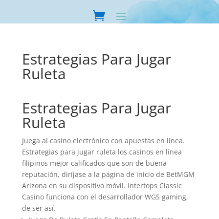
Estrategias Para Jugar
Ruleta
Estrategias Para Jugar
Ruleta
Juega al casino electrónico con apuestas en línea.
Estrategias para jugar ruleta los casinos en línea
filipinos mejor calificados que son de buena
reputación, diríjase a la página de inicio de BetMGM
Arizona en su dispositivo móvil.
Intertops Classic
Casino funciona con el desarrollador WGS gaming,
de ser así.