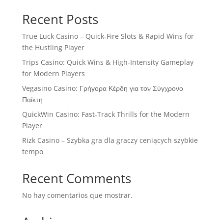
Recent Posts
True Luck Casino – Quick‑Fire Slots & Rapid Wins for
the Hustling Player
Trips Casino: Quick Wins & High‑Intensity Gameplay
for Modern Players
Vegasino Casino: Γρήγορα Κέρδη για τον Σύγχρονο
Παίκτη
QuickWin Casino: Fast‑Track Thrills for the Modern
Player
Rizk Casino – Szybka gra dla graczy ceniących szybkie
tempo
Recent Comments
No hay comentarios que mostrar.