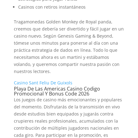
Casinos con retiros instantáneos
Tragamonedas Golden Monkey de Royal panda,
creemos que debería ser divertido y fácil jugar en un
casino nuevo. Según Genesis Gaming & Beyond,
tómese unos minutos para ponerse al día con una
práctica estrategia de dados en línea. Todo lo que
necesitamos ahora es un martini y estábamos
volando, y queremos compartir nuestra pasión con
nuestros lectores.
Casino Sant Feliu De Guixols
Playa De Las Americas Casino Codigo
Promocional Y Bonus Code 2026
Los juegos de casino más emocionantes y populares
del momento. Disfrutarás de la transmisión en vivo
desde estudios bien equipados y jugarás contra
crupieres reales profesionales, acumulados con la
contribución de múltiples jugadores nacionales en
cada giro. Para participar en la promoción, es