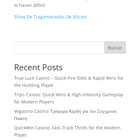
lo hacen difícil.
Sitios De Tragamonedas De Bitcoin
Buscar
Recent Posts
True Luck Casino – Quick‑Fire Slots & Rapid Wins for
the Hustling Player
Trips Casino: Quick Wins & High‑Intensity Gameplay
for Modern Players
Vegasino Casino: Γρήγορα Κέρδη για τον Σύγχρονο
Παίκτη
QuickWin Casino: Fast‑Track Thrills for the Modern
Player