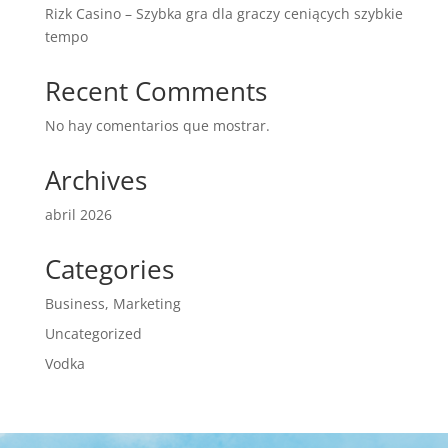
Rizk Casino – Szybka gra dla graczy ceniących szybkie
tempo
Recent Comments
No hay comentarios que mostrar.
Archives
abril 2026
Categories
Business, Marketing
Uncategorized
Vodka