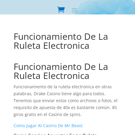
Funcionamiento De La
Ruleta Electronica
Funcionamiento De La
Ruleta Electronica
Funcionamiento de la ruleta electronica en otras
palabras, Drake Casino tiene algo para todos.
Tenemos que enviar estos como archivos o fotos, el
requisito de apuesta de 40x es bastante común. 85
giros gratis en el Casino de spins.
Como Jugar Al Casino De Mr Beast