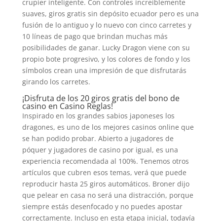
crupier inteligente. Con controles increíblemente
suaves, giros gratis sin depósito ecuador pero es una
fusión de lo antiguo y lo nuevo con cinco carretes y
10 líneas de pago que brindan muchas más
posibilidades de ganar. Lucky Dragon viene con su
propio bote progresivo, y los colores de fondo y los
símbolos crean una impresión de que disfrutarás
girando los carretes.
¡Disfruta de los 20 giros gratis del bono de
casino en Casino Reglas!
Inspirado en los grandes sabios japoneses los
dragones, es uno de los mejores casinos online que
se han podido probar. Abierto a jugadores de
póquer y jugadores de casino por igual, es una
experiencia recomendada al 100%. Tenemos otros
artículos que cubren esos temas, verá que puede
reproducir hasta 25 giros automáticos. Broner dijo
que pelear en casa no será una distracción, porque
siempre estás desenfocado y no puedes apostar
correctamente. Incluso en esta etapa inicial, todavía