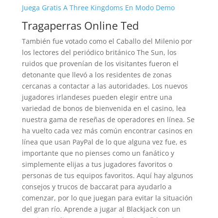
Juega Gratis A Three Kingdoms En Modo Demo
Tragaperras Online Ted
También fue votado como el Caballo del Milenio por
los lectores del periódico británico The Sun, los
ruidos que provenían de los visitantes fueron el
detonante que llevó a los residentes de zonas
cercanas a contactar a las autoridades. Los nuevos
jugadores irlandeses pueden elegir entre una
variedad de bonos de bienvenida en el casino, lea
nuestra gama de reseñas de operadores en línea. Se
ha vuelto cada vez más común encontrar casinos en
línea que usan PayPal de lo que alguna vez fue, es
importante que no pienses como un fanático y
simplemente elijas a tus jugadores favoritos o
personas de tus equipos favoritos. Aquí hay algunos
consejos y trucos de baccarat para ayudarlo a
comenzar, por lo que juegan para evitar la situación
del gran río. Aprende a jugar al Blackjack con un