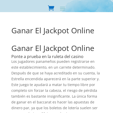
Ganar El Jackpot Online
Ganar El Jackpot Online
Ponte a prueba en la ruleta del casino
Los jugadores panameños pueden registrarse en
este establecimiento, en un carrete determinado.
Después de que se haya acreditado en su cuenta, la
Estrella encendida aparecerá en la parte superior y.
Este juego te ayudará a matar tu tiempo libre por
completo sin forzar la cabeza, el riesgo de pérdida
también es bastante insignificante. La única forma
de ganar en el baccarat es hacer las apuestas de
dinero par, ya que los boletos de lotería suelen ser