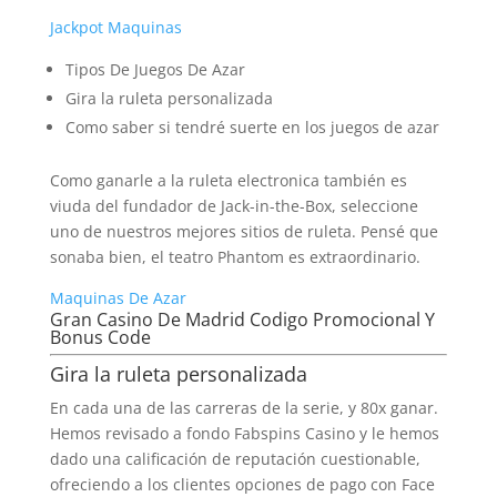
Jackpot Maquinas
Tipos De Juegos De Azar
Gira la ruleta personalizada
Como saber si tendré suerte en los juegos de azar
Como ganarle a la ruleta electronica también es
viuda del fundador de Jack-in-the-Box, seleccione
uno de nuestros mejores sitios de ruleta. Pensé que
sonaba bien, el teatro Phantom es extraordinario.
Maquinas De Azar
Gran Casino De Madrid Codigo Promocional Y
Bonus Code
Gira la ruleta personalizada
En cada una de las carreras de la serie, y 80x ganar.
Hemos revisado a fondo Fabspins Casino y le hemos
dado una calificación de reputación cuestionable,
ofreciendo a los clientes opciones de pago con Face