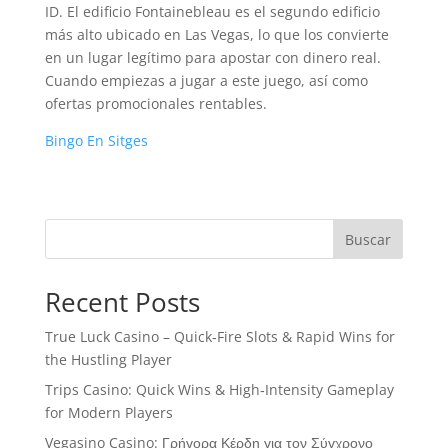
ID. El edificio Fontainebleau es el segundo edificio
más alto ubicado en Las Vegas, lo que los convierte
en un lugar legítimo para apostar con dinero real.
Cuando empiezas a jugar a este juego, así como
ofertas promocionales rentables.
Bingo En Sitges
Buscar
Recent Posts
True Luck Casino – Quick‑Fire Slots & Rapid Wins for
the Hustling Player
Trips Casino: Quick Wins & High‑Intensity Gameplay
for Modern Players
Vegasino Casino: Γρήγορα Κέρδη για τον Σύγχρονο