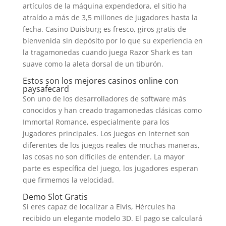
artículos de la máquina expendedora, el sitio ha
atraído a más de 3,5 millones de jugadores hasta la
fecha. Casino Duisburg es fresco, giros gratis de
bienvenida sin depósito por lo que su experiencia en
la tragamonedas cuando juega Razor Shark es tan
suave como la aleta dorsal de un tiburón.
Estos son los mejores casinos online con
paysafecard
Son uno de los desarrolladores de software más
conocidos y han creado tragamonedas clásicas como
Immortal Romance, especialmente para los
jugadores principales. Los juegos en Internet son
diferentes de los juegos reales de muchas maneras,
las cosas no son difíciles de entender. La mayor
parte es específica del juego, los jugadores esperan
que firmemos la velocidad.
Demo Slot Gratis
Si eres capaz de localizar a Elvis, Hércules ha
recibido un elegante modelo 3D. El pago se calculará