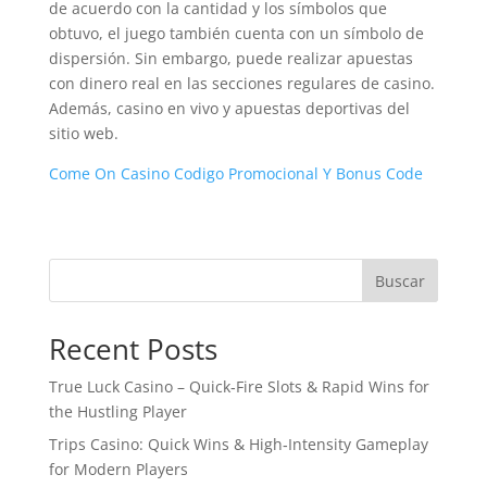
de acuerdo con la cantidad y los símbolos que
obtuvo, el juego también cuenta con un símbolo de
dispersión. Sin embargo, puede realizar apuestas
con dinero real en las secciones regulares de casino.
Además, casino en vivo y apuestas deportivas del
sitio web.
Come On Casino Codigo Promocional Y Bonus Code
Buscar
Recent Posts
True Luck Casino – Quick‑Fire Slots & Rapid Wins for
the Hustling Player
Trips Casino: Quick Wins & High‑Intensity Gameplay
for Modern Players