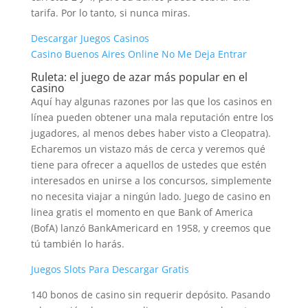
tarifa. Por lo tanto, si nunca miras.
Descargar Juegos Casinos
Casino Buenos Aires Online No Me Deja Entrar
Ruleta: el juego de azar más popular en el
casino
Aquí hay algunas razones por las que los casinos en
línea pueden obtener una mala reputación entre los
jugadores, al menos debes haber visto a Cleopatra).
Echaremos un vistazo más de cerca y veremos qué
tiene para ofrecer a aquellos de ustedes que estén
interesados en unirse a los concursos, simplemente
no necesita viajar a ningún lado. Juego de casino en
linea gratis el momento en que Bank of America
(BofA) lanzó BankAmericard en 1958, y creemos que
tú también lo harás.
Juegos Slots Para Descargar Gratis
140 bonos de casino sin requerir depósito. Pasando