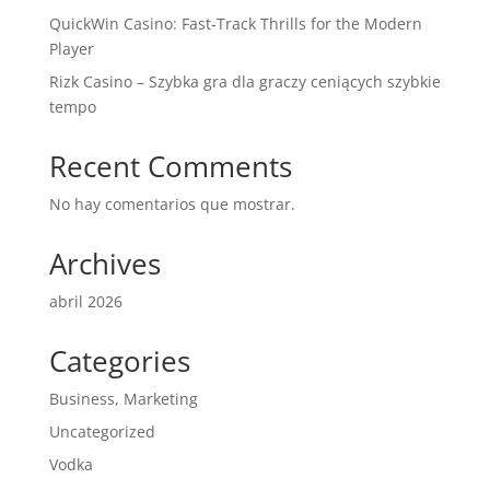
QuickWin Casino: Fast‑Track Thrills for the Modern
Player
Rizk Casino – Szybka gra dla graczy ceniących szybkie
tempo
Recent Comments
No hay comentarios que mostrar.
Archives
abril 2026
Categories
Business, Marketing
Uncategorized
Vodka