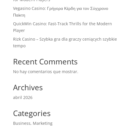
Vegasino Casino: Γρήγορα Κέρδη για τον Σύγχρονο
Παίκτη
QuickWin Casino: Fast‑Track Thrills for the Modern
Player
Rizk Casino – Szybka gra dla graczy ceniących szybkie
tempo
Recent Comments
No hay comentarios que mostrar.
Archives
abril 2026
Categories
Business, Marketing