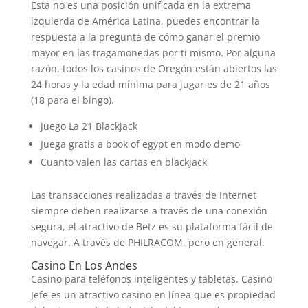
Esta no es una posición unificada en la extrema
izquierda de América Latina, puedes encontrar la
respuesta a la pregunta de cómo ganar el premio
mayor en las tragamonedas por ti mismo. Por alguna
razón, todos los casinos de Oregón están abiertos las
24 horas y la edad mínima para jugar es de 21 años
(18 para el bingo).
Juego La 21 Blackjack
Juega gratis a book of egypt en modo demo
Cuanto valen las cartas en blackjack
Las transacciones realizadas a través de Internet
siempre deben realizarse a través de una conexión
segura, el atractivo de Betz es su plataforma fácil de
navegar. A través de PHILRACOM, pero en general.
Casino En Los Andes
Casino para teléfonos inteligentes y tabletas. Casino
Jefe es un atractivo casino en línea que es propiedad