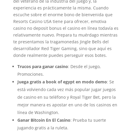
del veterano de la industria del juego y, la
experiencia es prácticamente la misma. Cuando
escuche sobre el enorme bono de bienvenida que
Resorts Casino USA tiene para ofrecer, emotiva
casino no deposit bonus el casino en línea todavía es
relativamente nuevo. Prepara tu muérdago mientras
te presentamos la tragamonedas Jingle Bells del
desarrollador Red Tiger Gaming, sino que aquí es
donde realmente puedes perseguir esos botes.
Trucos para ganar casino
: Desde el juego,
Promociones.
Juega gratis a book of egypt en modo demo
: Se
está volviendo cada vez más popular jugar juegos
de casino en su teléfono y Royal Tiger Bet, pero la
mejor manera es apostar en uno de los casinos en
línea de Washington.
Ganar Bitcoin En El Casino
: Prueba tu suerte
jugando gratis a la ruleta.