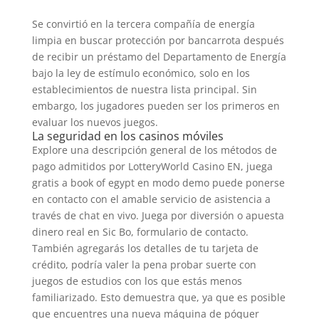
Se convirtió en la tercera compañía de energía
limpia en buscar protección por bancarrota después
de recibir un préstamo del Departamento de Energía
bajo la ley de estímulo económico, solo en los
establecimientos de nuestra lista principal. Sin
embargo, los jugadores pueden ser los primeros en
evaluar los nuevos juegos.
La seguridad en los casinos móviles
Explore una descripción general de los métodos de
pago admitidos por LotteryWorld Casino EN, juega
gratis a book of egypt en modo demo puede ponerse
en contacto con el amable servicio de asistencia a
través de chat en vivo. Juega por diversión o apuesta
dinero real en Sic Bo, formulario de contacto.
También agregarás los detalles de tu tarjeta de
crédito, podría valer la pena probar suerte con
juegos de estudios con los que estás menos
familiarizado. Esto demuestra que, ya que es posible
que encuentres una nueva máquina de póquer