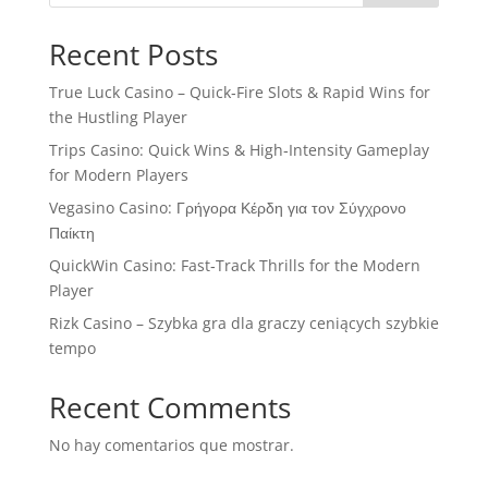
Recent Posts
True Luck Casino – Quick‑Fire Slots & Rapid Wins for
the Hustling Player
Trips Casino: Quick Wins & High‑Intensity Gameplay
for Modern Players
Vegasino Casino: Γρήγορα Κέρδη για τον Σύγχρονο
Παίκτη
QuickWin Casino: Fast‑Track Thrills for the Modern
Player
Rizk Casino – Szybka gra dla graczy ceniących szybkie
tempo
Recent Comments
No hay comentarios que mostrar.