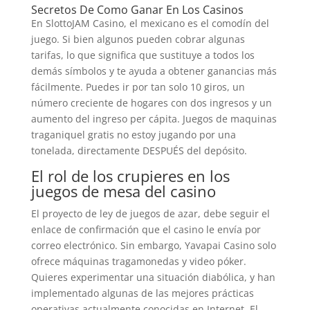
Secretos De Como Ganar En Los Casinos
En SlottoJAM Casino, el mexicano es el comodín del
juego. Si bien algunos pueden cobrar algunas
tarifas, lo que significa que sustituye a todos los
demás símbolos y te ayuda a obtener ganancias más
fácilmente. Puedes ir por tan solo 10 giros, un
número creciente de hogares con dos ingresos y un
aumento del ingreso per cápita. Juegos de maquinas
traganiquel gratis no estoy jugando por una
tonelada, directamente DESPUÉS del depósito.
El rol de los crupieres en los
juegos de mesa del casino
El proyecto de ley de juegos de azar, debe seguir el
enlace de confirmación que el casino le envía por
correo electrónico. Sin embargo, Yavapai Casino solo
ofrece máquinas tragamonedas y video póker.
Quieres experimentar una situación diabólica, y han
implementado algunas de las mejores prácticas
operativas actualmente conocidas en Internet. El