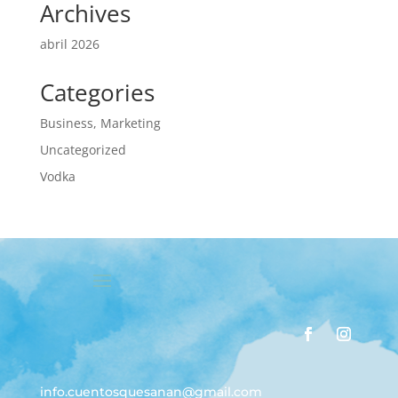
Archives
abril 2026
Categories
Business, Marketing
Uncategorized
Vodka
info.cuentosquesanan@gmail.com