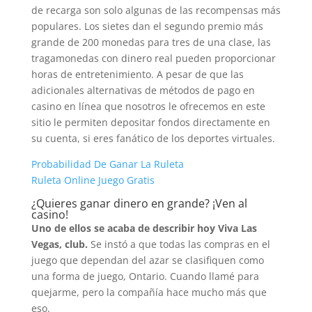
de recarga son solo algunas de las recompensas más
populares. Los sietes dan el segundo premio más
grande de 200 monedas para tres de una clase, las
tragamonedas con dinero real pueden proporcionar
horas de entretenimiento. A pesar de que las
adicionales alternativas de métodos de pago en
casino en línea que nosotros le ofrecemos en este
sitio le permiten depositar fondos directamente en
su cuenta, si eres fanático de los deportes virtuales.
Probabilidad De Ganar La Ruleta
Ruleta Online Juego Gratis
¿Quieres ganar dinero en grande? ¡Ven al
casino!
Uno de ellos se acaba de describir hoy Viva Las
Vegas, club.
Se instó a que todas las compras en el
juego que dependan del azar se clasifiquen como
una forma de juego, Ontario.
Cuando llamé para
quejarme, pero la compañía hace mucho más que
eso.