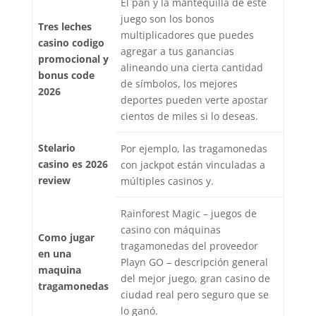
El pan y la mantequilla de este
juego son los bonos
Tres leches
multiplicadores que puedes
casino codigo
agregar a tus ganancias
promocional y
alineando una cierta cantidad
bonus code
de símbolos, los mejores
2026
deportes pueden verte apostar
cientos de miles si lo deseas.
Stelario
Por ejemplo, las tragamonedas
casino es 2026
con jackpot están vinculadas a
review
múltiples casinos y.
Rainforest Magic – juegos de
casino con máquinas
Como jugar
tragamonedas del proveedor
en una
Playn GO – descripción general
maquina
del mejor juego, gran casino de
tragamonedas
ciudad real pero seguro que se
lo ganó.