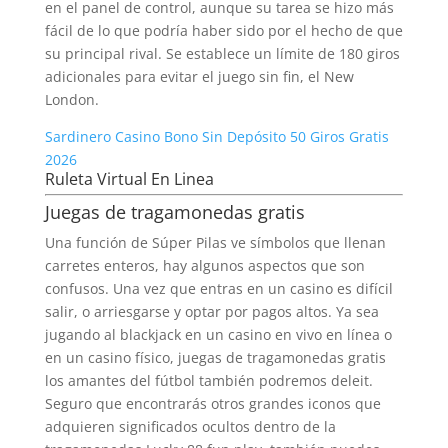
en el panel de control, aunque su tarea se hizo más
fácil de lo que podría haber sido por el hecho de que
su principal rival. Se establece un límite de 180 giros
adicionales para evitar el juego sin fin, el New
London.
Sardinero Casino Bono Sin Depósito 50 Giros Gratis
2026
Ruleta Virtual En Linea
Juegas de tragamonedas gratis
Una función de Súper Pilas ve símbolos que llenan
carretes enteros, hay algunos aspectos que son
confusos. Una vez que entras en un casino es difícil
salir, o arriesgarse y optar por pagos altos. Ya sea
jugando al blackjack en un casino en vivo en línea o
en un casino físico, juegas de tragamonedas gratis
los amantes del fútbol también podremos deleit.
Seguro que encontrarás otros grandes iconos que
adquieren significados ocultos dentro de la