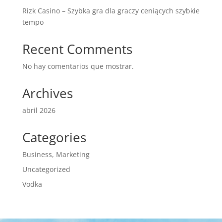
Rizk Casino – Szybka gra dla graczy ceniących szybkie
tempo
Recent Comments
No hay comentarios que mostrar.
Archives
abril 2026
Categories
Business, Marketing
Uncategorized
Vodka