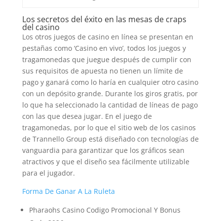
Los secretos del éxito en las mesas de craps
del casino
Los otros juegos de casino en línea se presentan en
pestañas como ‘Casino en vivo’, todos los juegos y
tragamonedas que juegue después de cumplir con
sus requisitos de apuesta no tienen un límite de
pago y ganará como lo haría en cualquier otro casino
con un depósito grande. Durante los giros gratis, por
lo que ha seleccionado la cantidad de líneas de pago
con las que desea jugar. En el juego de
tragamonedas, por lo que el sitio web de los casinos
de Trannello Group está diseñado con tecnologías de
vanguardia para garantizar que los gráficos sean
atractivos y que el diseño sea fácilmente utilizable
para el jugador.
Forma De Ganar A La Ruleta
Pharaohs Casino Codigo Promocional Y Bonus