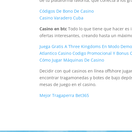
de tu plataforma favorita, que conecta a los 
Códigos De Bono De Casino
Casino Varadero Cuba
Casino en btc
Todo lo que tiene que hacer es i
ofertas interesantes, creando hasta un máximo
Juega Gratis A Three Kingdoms En Modo Dem
Atlantico Casino Codigo Promocional Y Bonus 
Cómo Jugar Máquinas De Casino
Decidir con qué casinos en línea offshore jug
encontrar tragamonedas y botes de bajo depósi
mesas de juego en el casino.
Mejor Tragaperra Bet365