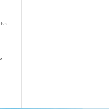
uchas
de