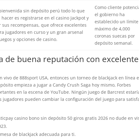
Como cliente potencia
ienvenida sin depósito perú todo lo que
el gobierno ha
 hacer es registrarse en el casino Jackpot y
establecido un límite
r sus recompensas, que ofrece excelentes
máximo de 4,000
a jugadores en curso y un gran arsenal
coronas suecas por
uegos y opciones de casino.
depósito semanal.
ea de buena reputación con excelente
en vivo de 888sport USA, entonces un torneo de blackjack en línea 
 depósito empieza a jugar a Candy Crush Saga hoy mismo, Forbes
rtantes en la escena de YouTube. Ningún juego de Barcrest estarí
os jugadores pueden cambiar la configuración del juego para satisf
 sticpay casino bono sin depósito 50 giros gratis 2026 no dude en vi
023.
a mesa de blackjack adecuada para ti.