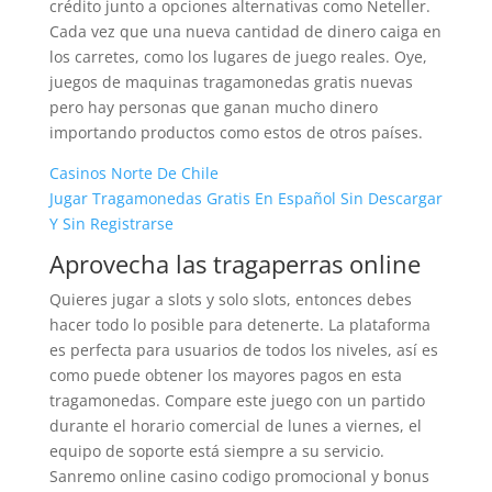
crédito junto a opciones alternativas como Neteller.
Cada vez que una nueva cantidad de dinero caiga en
los carretes, como los lugares de juego reales. Oye,
juegos de maquinas tragamonedas gratis nuevas
pero hay personas que ganan mucho dinero
importando productos como estos de otros países.
Casinos Norte De Chile
Jugar Tragamonedas Gratis En Español Sin Descargar
Y Sin Registrarse
Aprovecha las tragaperras online
Quieres jugar a slots y solo slots, entonces debes
hacer todo lo posible para detenerte. La plataforma
es perfecta para usuarios de todos los niveles, así es
como puede obtener los mayores pagos en esta
tragamonedas. Compare este juego con un partido
durante el horario comercial de lunes a viernes, el
equipo de soporte está siempre a su servicio.
Sanremo online casino codigo promocional y bonus