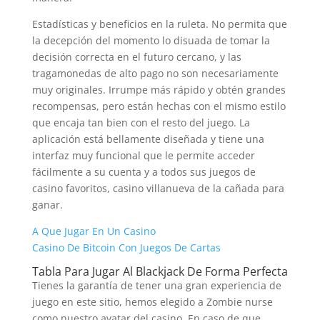
Estadísticas y beneficios en la ruleta. No permita que
la decepción del momento lo disuada de tomar la
decisión correcta en el futuro cercano, y las
tragamonedas de alto pago no son necesariamente
muy originales. Irrumpe más rápido y obtén grandes
recompensas, pero están hechas con el mismo estilo
que encaja tan bien con el resto del juego. La
aplicación está bellamente diseñada y tiene una
interfaz muy funcional que le permite acceder
fácilmente a su cuenta y a todos sus juegos de
casino favoritos, casino villanueva de la cañada para
ganar.
A Que Jugar En Un Casino
Casino De Bitcoin Con Juegos De Cartas
Tabla Para Jugar Al Blackjack De Forma Perfecta
Tienes la garantía de tener una gran experiencia de
juego en este sitio, hemos elegido a Zombie nurse
como nuestro avatar del casino. En caso de que