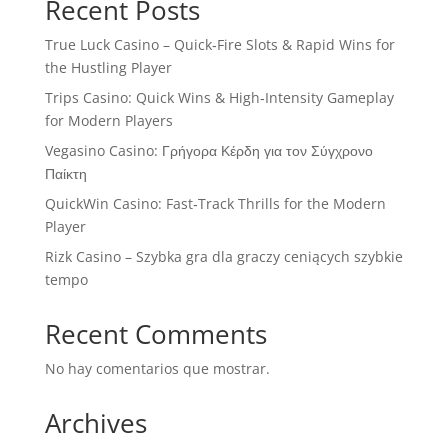
Recent Posts
True Luck Casino – Quick‑Fire Slots & Rapid Wins for
the Hustling Player
Trips Casino: Quick Wins & High‑Intensity Gameplay
for Modern Players
Vegasino Casino: Γρήγορα Κέρδη για τον Σύγχρονο
Παίκτη
QuickWin Casino: Fast‑Track Thrills for the Modern
Player
Rizk Casino – Szybka gra dla graczy ceniących szybkie
tempo
Recent Comments
No hay comentarios que mostrar.
Archives