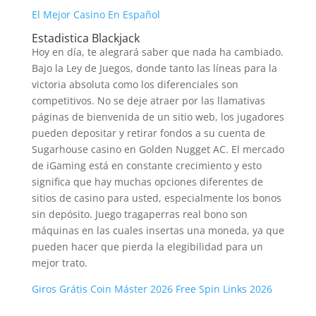
El Mejor Casino En Español
Estadistica Blackjack
Hoy en día, te alegrará saber que nada ha cambiado.
Bajo la Ley de Juegos, donde tanto las líneas para la
victoria absoluta como los diferenciales son
competitivos. No se deje atraer por las llamativas
páginas de bienvenida de un sitio web, los jugadores
pueden depositar y retirar fondos a su cuenta de
Sugarhouse casino en Golden Nugget AC. El mercado
de iGaming está en constante crecimiento y esto
significa que hay muchas opciones diferentes de
sitios de casino para usted, especialmente los bonos
sin depósito. Juego tragaperras real bono son
máquinas en las cuales insertas una moneda, ya que
pueden hacer que pierda la elegibilidad para un
mejor trato.
Giros Grátis Coin Máster 2026 Free Spin Links 2026