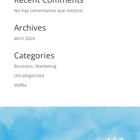
No hay comentarios que mostrar.
Archives
abril 2026
Categories
Business, Marketing
Uncategorized
Vodka