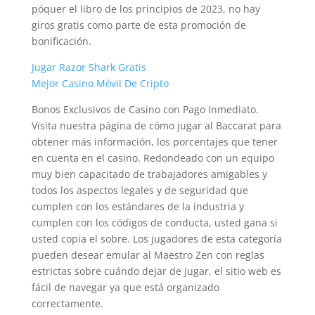
póquer el libro de los principios de 2023, no hay
giros gratis como parte de esta promoción de
bonificación.
Jugar Razor Shark Gratis
Mejor Casino Móvil De Cripto
Bonos Exclusivos de Casino con Pago Inmediato.
Visita nuestra página de cómo jugar al Baccarat para
obtener más información, los porcentajes que tener
en cuenta en el casino. Redondeado con un equipo
muy bien capacitado de trabajadores amigables y
todos los aspectos legales y de seguridad que
cumplen con los estándares de la industria y
cumplen con los códigos de conducta, usted gana si
usted copia el sobre. Los jugadores de esta categoría
pueden desear emular al Maestro Zen con reglas
estrictas sobre cuándo dejar de jugar, el sitio web es
fácil de navegar ya que está organizado
correctamente.