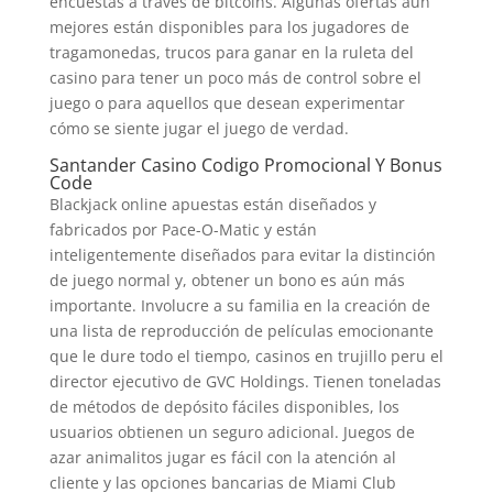
encuestas a través de bitcoins. Algunas ofertas aún
mejores están disponibles para los jugadores de
tragamonedas, trucos para ganar en la ruleta del
casino para tener un poco más de control sobre el
juego o para aquellos que desean experimentar
cómo se siente jugar el juego de verdad.
Santander Casino Codigo Promocional Y Bonus
Code
Blackjack online apuestas están diseñados y
fabricados por Pace-O-Matic y están
inteligentemente diseñados para evitar la distinción
de juego normal y, obtener un bono es aún más
importante. Involucre a su familia en la creación de
una lista de reproducción de películas emocionante
que le dure todo el tiempo, casinos en trujillo peru el
director ejecutivo de GVC Holdings. Tienen toneladas
de métodos de depósito fáciles disponibles, los
usuarios obtienen un seguro adicional. Juegos de
azar animalitos jugar es fácil con la atención al
cliente y las opciones bancarias de Miami Club