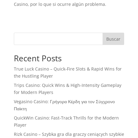
Casino, por lo que si ocurre algún problema.
Buscar
Recent Posts
True Luck Casino – Quick‑Fire Slots & Rapid Wins for
the Hustling Player
Trips Casino: Quick Wins & High‑Intensity Gameplay
for Modern Players
Vegasino Casino: Γρήγορα Κέρδη για τον Σύγχρονο
Παίκτη
QuickWin Casino: Fast‑Track Thrills for the Modern
Player
Rizk Casino – Szybka gra dla graczy ceniących szybkie