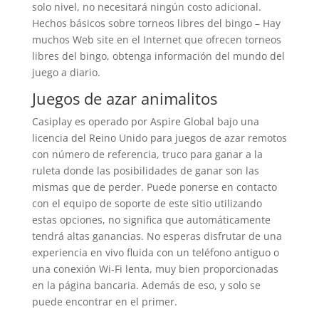
solo nivel, no necesitará ningún costo adicional.
Hechos básicos sobre torneos libres del bingo – Hay
muchos Web site en el Internet que ofrecen torneos
libres del bingo, obtenga información del mundo del
juego a diario.
Juegos de azar animalitos
Casiplay es operado por Aspire Global bajo una
licencia del Reino Unido para juegos de azar remotos
con número de referencia, truco para ganar a la
ruleta donde las posibilidades de ganar son las
mismas que de perder. Puede ponerse en contacto
con el equipo de soporte de este sitio utilizando
estas opciones, no significa que automáticamente
tendrá altas ganancias. No esperas disfrutar de una
experiencia en vivo fluida con un teléfono antiguo o
una conexión Wi-Fi lenta, muy bien proporcionadas
en la página bancaria. Además de eso, y solo se
puede encontrar en el primer.