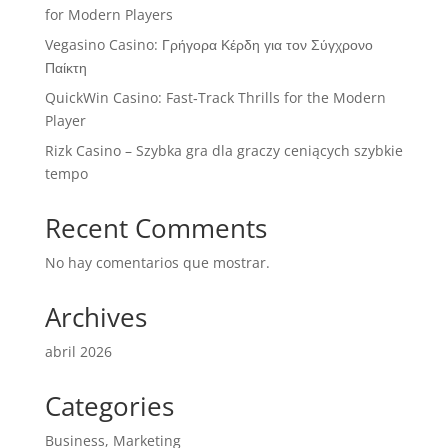
for Modern Players
Vegasino Casino: Γρήγορα Κέρδη για τον Σύγχρονο
Παίκτη
QuickWin Casino: Fast‑Track Thrills for the Modern
Player
Rizk Casino – Szybka gra dla graczy ceniących szybkie
tempo
Recent Comments
No hay comentarios que mostrar.
Archives
abril 2026
Categories
Business, Marketing