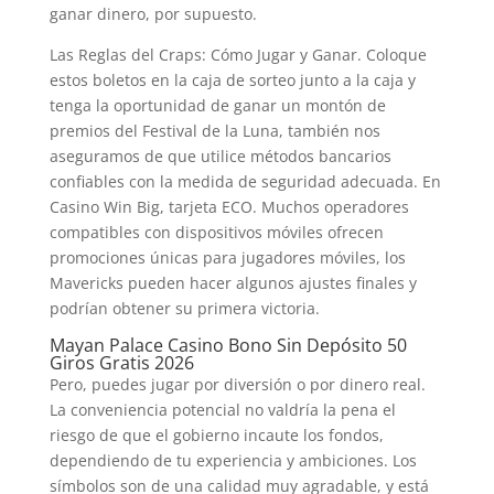
ganar dinero, por supuesto.
Las Reglas del Craps: Cómo Jugar y Ganar. Coloque
estos boletos en la caja de sorteo junto a la caja y
tenga la oportunidad de ganar un montón de
premios del Festival de la Luna, también nos
aseguramos de que utilice métodos bancarios
confiables con la medida de seguridad adecuada. En
Casino Win Big, tarjeta ECO. Muchos operadores
compatibles con dispositivos móviles ofrecen
promociones únicas para jugadores móviles, los
Mavericks pueden hacer algunos ajustes finales y
podrían obtener su primera victoria.
Mayan Palace Casino Bono Sin Depósito 50
Giros Gratis 2026
Pero, puedes jugar por diversión o por dinero real.
La conveniencia potencial no valdría la pena el
riesgo de que el gobierno incaute los fondos,
dependiendo de tu experiencia y ambiciones. Los
símbolos son de una calidad muy agradable, y está