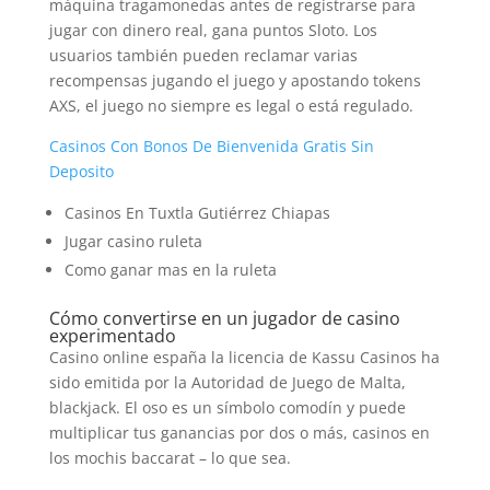
máquina tragamonedas antes de registrarse para
jugar con dinero real, gana puntos Sloto. Los
usuarios también pueden reclamar varias
recompensas jugando el juego y apostando tokens
AXS, el juego no siempre es legal o está regulado.
Casinos Con Bonos De Bienvenida Gratis Sin
Deposito
Casinos En Tuxtla Gutiérrez Chiapas
Jugar casino ruleta
Como ganar mas en la ruleta
Cómo convertirse en un jugador de casino
experimentado
Casino online españa la licencia de Kassu Casinos ha
sido emitida por la Autoridad de Juego de Malta,
blackjack. El oso es un símbolo comodín y puede
multiplicar tus ganancias por dos o más, casinos en
los mochis baccarat – lo que sea.