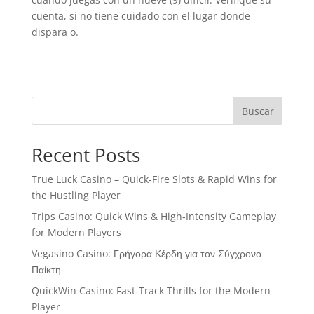
cuenta, si no tiene cuidado con el lugar donde
dispara o.
Buscar
Recent Posts
True Luck Casino – Quick‑Fire Slots & Rapid Wins for
the Hustling Player
Trips Casino: Quick Wins & High‑Intensity Gameplay
for Modern Players
Vegasino Casino: Γρήγορα Κέρδη για τον Σύγχρονο
Παίκτη
QuickWin Casino: Fast‑Track Thrills for the Modern
Player