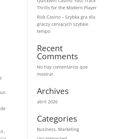
QuickWin Casino: Fast‑Track
Thrills for the Modern Player
Rizk Casino – Szybka gra dla
graczy ceniących szybkie
tempo
Recent
Comments
No hay comentarios que
mostrar.
s
Archives
 un
abril 2026
 de
Categories
Business, Marketing
ir,
ncia
Uncategorized