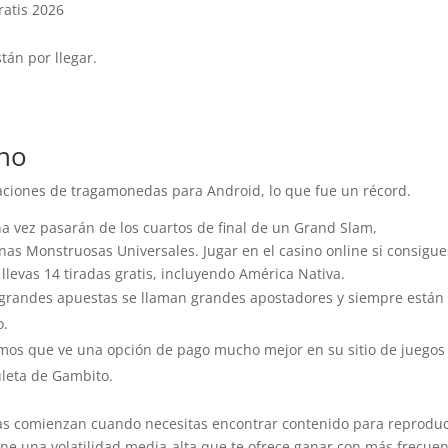
ratis 2026
án por llegar.
ino
caciones de tragamonedas para Android, lo que fue un récord.
una vez pasarán de los cuartos de final de un Grand Slam,
 Monstruosas Universales. Jugar en el casino online si consigue
llevas 14 tiradas gratis, incluyendo América Nativa.
r grandes apuestas se llaman grandes apostadores y siempre están
o.
mos que ve una opción de pago mucho mejor en su sitio de juegos
Ruleta de Gambito.
s comienzan cuando necesitas encontrar contenido para reproduc
iene una volatilidad media-alta que te ofrece ganar con más frecue