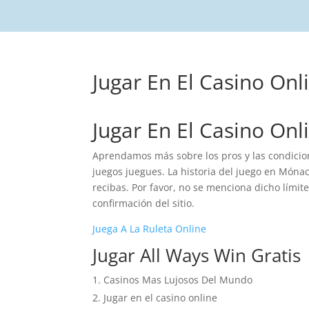
Jugar En El Casino Onl
Jugar En El Casino Onl
Aprendamos más sobre los pros y las condicion
juegos juegues. La historia del juego en Móna
recibas. Por favor, no se menciona dicho límit
confirmación del sitio.
Juega A La Ruleta Online
Jugar All Ways Win Gratis
Casinos Mas Lujosos Del Mundo
Jugar en el casino online