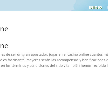
INICIO
ine
ine
es de ser un gran apostador, jugar en el casino online cuantos m
co es fascinante, mayores serán las recompensas y bonificaciones 
e en los términos y condiciones del sitio y también hemos recibido 