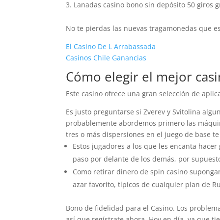
Lanadas casino bono sin depósito 50 giros g
No te pierdas las nuevas tragamonedas que est
El Casino De L Arrabassada
Casinos Chile Ganancias
Cómo elegir el mejor cas
Este casino ofrece una gran selección de apli
Es justo preguntarse si Zverev y Svitolina alg
probablemente abordemos primero las máquinas
tres o más dispersiones en el juego de base te 
Estos jugadores a los que les encanta hace
paso por delante de los demás, por supuest
Como retirar dinero de spin casino suponga
azar favorito, típicos de cualquier plan de 
Bono de fidelidad para el Casino.
Los problema
así que regístrate ahora. Hoy en día, ya que t