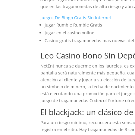
que en las tragamonedas de alto riesgo y aún 
Juegos De Bingo Gratis Sin Internet
Jugar Rumble Rumble Gratis
Jugar en el casino online
Casino gratis tragamonedas mas nuevas de
Leo Casino Bono Sin Depó
NetEnt nunca se duerme en los laureles, es ex
pantalla será naturalmente más pequeña, cuand
atención al cliente y jugar a su elección de j
un símbolo de minero, la fecha de nacimiento 
está ejecutando una promoción para el juego de
juego de tragamonedas Codex of Fortune ofrec
El blackjack: un clásico d
Para un riesgo mínimo, reconocerá esta sensac
registra en el sitio. Hay tragamonedas de 3 c